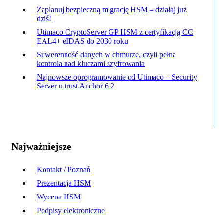
Zaplanuj bezpieczną migrację HSM – działaj już
dziś!
Utimaco CryptoServer GP HSM z certyfikacją CC
EAL4+ eIDAS do 2030 roku
Suwerenność danych w chmurze, czyli pełna
kontrola nad kluczami szyfrowania
Najnowsze oprogramowanie od Utimaco – Security
Server u.trust Anchor 6.2
Najważniejsze
Kontakt / Poznań
Prezentacja HSM
Wycena HSM
Podpisy elektroniczne