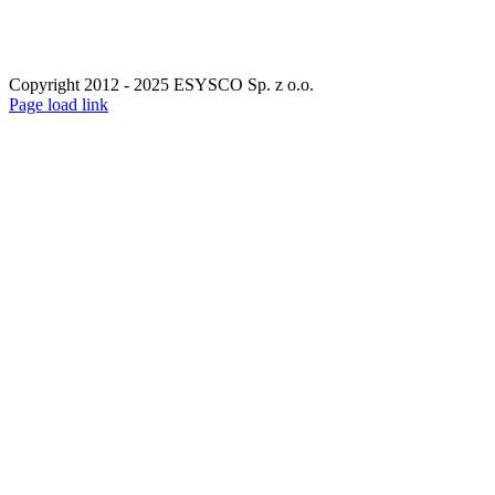
Copyright 2012 - 2025 ESYSCO Sp. z o.o.
Facebook
X
Instagram
Pinterest
Page load link