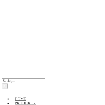
Przejdź
Skontaktuj się z nami:
+48 888222118
|
connect@crypto-hsm.com
do
zawartości
Szukaj
HOME
PRODUKTY