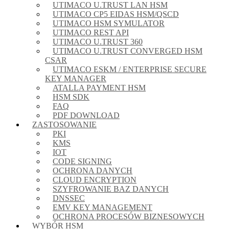
UTIMACO U.TRUST LAN HSM
UTIMACO CP5 EIDAS HSM/QSCD
UTIMACO HSM SYMULATOR
UTIMACO REST API
UTIMACO U.TRUST 360
UTIMACO U.TRUST CONVERGED HSM
CSAR
UTIMACO ESKM / ENTERPRISE SECURE
KEY MANAGER
ATALLA PAYMENT HSM
HSM SDK
FAQ
PDF DOWNLOAD
ZASTOSOWANIE
PKI
KMS
IOT
CODE SIGNING
OCHRONA DANYCH
CLOUD ENCRYPTION
SZYFROWANIE BAZ DANYCH
DNSSEC
EMV KEY MANAGEMENT
OCHRONA PROCESÓW BIZNESOWYCH
WYBÓR HSM