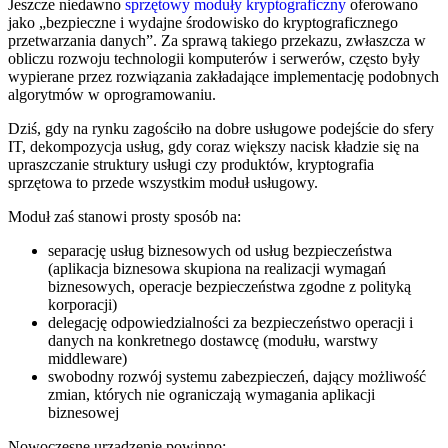
Jeszcze niedawno
sprzętowy moduły kryptograficzny
oferowano
jako „bezpieczne i wydajne środowisko do kryptograficznego
przetwarzania danych”. Za sprawą takiego przekazu, zwłaszcza w
obliczu rozwoju technologii komputerów i serwerów, często były
wypierane przez rozwiązania zakładające implementację podobnych
algorytmów w oprogramowaniu.
Dziś, gdy na rynku zagościło na dobre usługowe podejście do sfery
IT, dekompozycja usług, gdy coraz większy nacisk kładzie się na
upraszczanie struktury usługi czy produktów, kryptografia
sprzętowa to przede wszystkim moduł usługowy.
Moduł zaś stanowi prosty sposób na:
separację usług biznesowych od usług bezpieczeństwa
(aplikacja biznesowa skupiona na realizacji wymagań
biznesowych, operacje bezpieczeństwa zgodne z polityką
korporacji)
delegację odpowiedzialności za bezpieczeństwo operacji i
danych na konkretnego dostawcę (modułu, warstwy
middleware)
swobodny rozwój systemu zabezpieczeń, dający możliwość
zmian, których nie ograniczają wymagania aplikacji
biznesowej
Nowoczesne urządzenie powinno: