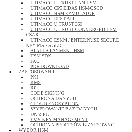
UTIMACO U.TRUST LAN HSM
UTIMACO CP5 EIDAS HSM/QSCD
UTIMACO HSM SYMULATOR
UTIMACO REST API
UTIMACO U.TRUST 360
UTIMACO U.TRUST CONVERGED HSM
CSAR
UTIMACO ESKM / ENTERPRISE SECURE
KEY MANAGER
ATALLA PAYMENT HSM
HSM SDK
FAQ
PDF DOWNLOAD
ZASTOSOWANIE
PKI
KMS
IOT
CODE SIGNING
OCHRONA DANYCH
CLOUD ENCRYPTION
SZYFROWANIE BAZ DANYCH
DNSSEC
EMV KEY MANAGEMENT
OCHRONA PROCESÓW BIZNESOWYCH
WYBÓR HSM