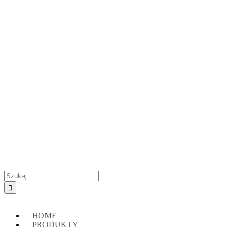
Przejdź
Skontaktuj się z nami:
+48 888222118
|
connect@crypto-hsm.com
do
zawartości
Szukaj
HOME
PRODUKTY