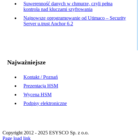
Suwerenność danych w chmurze, czyli pełna
kontrola nad kluczami szyfrowania
Najnowsze oprogramowanie od Utimaco – Security
Server u.trust Anchor 6.2
Najważniejsze
Kontakt / Poznań
Prezentacja HSM
Wycena HSM
Podpisy elektroniczne
Copyright 2012 - 2025 ESYSCO Sp. z o.o.
Facebook
X
Instagram
Pinterest
Page load link