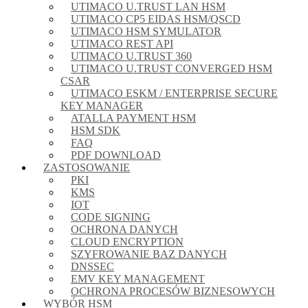
UTIMACO U.TRUST LAN HSM
UTIMACO CP5 EIDAS HSM/QSCD
UTIMACO HSM SYMULATOR
UTIMACO REST API
UTIMACO U.TRUST 360
UTIMACO U.TRUST CONVERGED HSM
CSAR
UTIMACO ESKM / ENTERPRISE SECURE
KEY MANAGER
ATALLA PAYMENT HSM
HSM SDK
FAQ
PDF DOWNLOAD
ZASTOSOWANIE
PKI
KMS
IOT
CODE SIGNING
OCHRONA DANYCH
CLOUD ENCRYPTION
SZYFROWANIE BAZ DANYCH
DNSSEC
EMV KEY MANAGEMENT
OCHRONA PROCESÓW BIZNESOWYCH
WYBÓR HSM