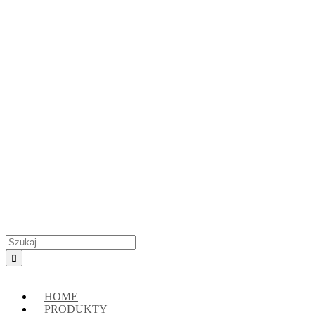
Przejdź
Skontaktuj się z nami:
+48 888222118
|
connect@crypto-hsm.com
do
zawartości
Szukaj
HOME
PRODUKTY