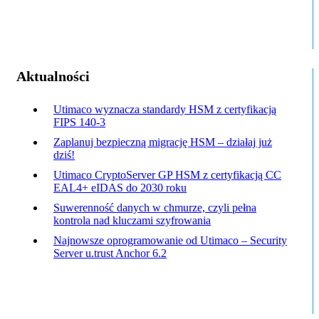
Aktualności
Utimaco wyznacza standardy HSM z certyfikacją
FIPS 140-3
Zaplanuj bezpieczną migrację HSM – działaj już
dziś!
Utimaco CryptoServer GP HSM z certyfikacją CC
EAL4+ eIDAS do 2030 roku
Suwerenność danych w chmurze, czyli pełna
kontrola nad kluczami szyfrowania
Najnowsze oprogramowanie od Utimaco – Security
Server u.trust Anchor 6.2