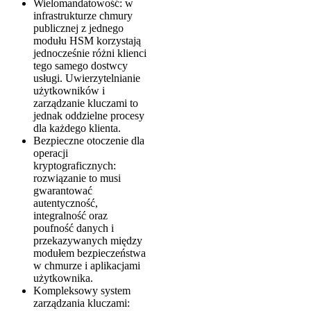
Wielomandatowość: w
infrastrukturze chmury
publicznej z jednego
modułu HSM korzystają
jednocześnie różni klienci
tego samego dostwcy
usługi. Uwierzytelnianie
użytkowników i
zarządzanie kluczami to
jednak oddzielne procesy
dla każdego klienta.
Bezpieczne otoczenie dla
operacji
kryptograficznych:
rozwiązanie to musi
gwarantować
autentyczność,
integralność oraz
poufność danych i
przekazywanych między
modułem bezpieczeństwa
w chmurze i aplikacjami
użytkownika.
Kompleksowy system
zarządzania kluczami: