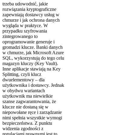
trzeba udowodnić, jakie
rozwiązania kryptograficzne
zapewniają dostawcy usług w
chmurze i jak ochrona danych
wygląda w praktyce. W
przypadku szyfrowania
zintegrowanego to
oprogramowanie generuje i
gromadzi klucze. Banki danych
w chmurze, jak Microsoft Azure
SQL, wykorzystują do tego celu
magazyn kluczy (Key Vault).
Inne aplikacje stawiają na Key
Splitting, czyli klucz
dwuelementowy – dla
użytkownika i dostawcy. Jednak
w obydwu wariantach
użytkownik ma niewielkie
szanse zagwarantowania, że
klucze nie dostaną się w
niepowołane ręce i zarządzanie
nimi spełnia wszystkie wymogi
bezpieczeństwa. Z punktu
widzenia zgodności z
regulacjami prawnymi jest to