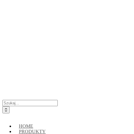
Przejdź
Skontaktuj się z nami:
+48 888222118
|
connect@crypto-hsm.com
do
zawartości
Szukaj
HOME
PRODUKTY