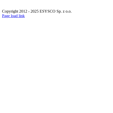
Copyright 2012 - 2025 ESYSCO Sp. z o.o.
Facebook
X
Instagram
Pinterest
Page load link