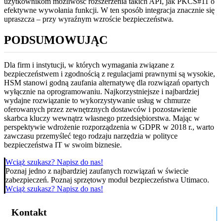
użytkownikom możliwość rozszerzenia takich API, jak PKCS#11 o
efektywne wywołania funkcji. W ten sposób integracja znacznie się
upraszcza – przy wyraźnym wzroście bezpieczeństwa.
PODSUMOWUJĄC
Dla firm i instytucji, w których wymagania związane z
bezpieczeństwem i zgodnością z regulacjami prawnymi są wysokie,
HSM stanowi godną zaufania alternatywę dla rozwiązań opartych
wyłącznie na oprogramowaniu. Najkorzystniejsze i najbardziej
wydajne rozwiązanie to wykorzystywanie usług w chmurze
oferowanych przez zewnętrznych dostawców i pozostawienie
skarbca kluczy wewnątrz własnego przedsiębiorstwa. Mając w
perspektywie wdrożenie rozporządzenia w GDPR w 2018 r., warto
zawczasu przemyśleć tego rodzaju narzędzia w polityce
bezpieczeństwa IT w swoim biznesie.
Wciąż szukasz? Napisz do nas!
Poznaj jedno z najbardziej zaufanych rozwiązań w świecie
zabezpieczeń. Poznaj sprzętowy moduł bezpieczeństwa Utimaco.
Wciąż szukasz? Napisz do nas!
Kontakt