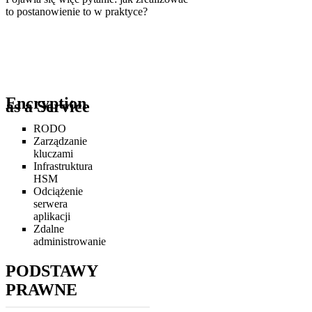
to postanowienie to w praktyce?
Encryption
as a Service
RODO
Zarządzanie
kluczami
Infrastruktura
HSM
Odciążenie
serwera
aplikacji
Zdalne
administrowanie
PODSTAWY
PRAWNE