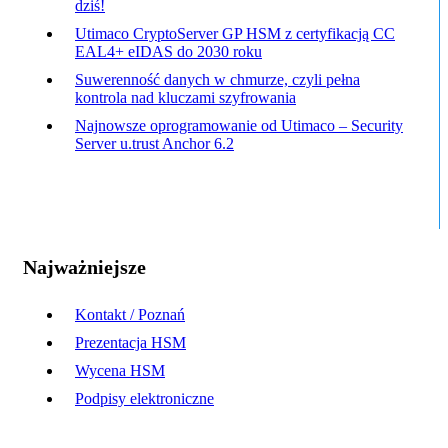
dziś!
Utimaco CryptoServer GP HSM z certyfikacją CC
EAL4+ eIDAS do 2030 roku
Suwerenność danych w chmurze, czyli pełna
kontrola nad kluczami szyfrowania
Najnowsze oprogramowanie od Utimaco – Security
Server u.trust Anchor 6.2
Najważniejsze
Kontakt / Poznań
Prezentacja HSM
Wycena HSM
Podpisy elektroniczne