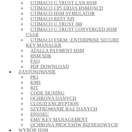
UTIMACO U.TRUST LAN HSM
UTIMACO CP5 EIDAS HSM/QSCD
UTIMACO HSM SYMULATOR
UTIMACO REST API
UTIMACO U.TRUST 360
UTIMACO U.TRUST CONVERGED HSM
CSAR
UTIMACO ESKM / ENTERPRISE SECURE
KEY MANAGER
ATALLA PAYMENT HSM
HSM SDK
FAQ
PDF DOWNLOAD
ZASTOSOWANIE
PKI
KMS
IOT
CODE SIGNING
OCHRONA DANYCH
CLOUD ENCRYPTION
SZYFROWANIE BAZ DANYCH
DNSSEC
EMV KEY MANAGEMENT
OCHRONA PROCESÓW BIZNESOWYCH
WYBÓR HSM