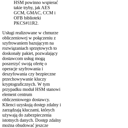
HSM powinno wspierać
takie tryby, jak AES
GCM, GMAC, CCM i
OFB biblioteki
PKCS#11R2.
Usługi realizowane w chmurze
obliczeniowej w połączeniu z
szyfrowaniem bazującym na
rozwiązaniach sprzętowych to
doskonały pakiet, pozwalający
dostawcom usług mogą
poszerzyć swoją ofertę o
operacje szyfrowania i
deszyfowania czy bezpieczne
przechowywanie kluczy
kryptograficznych. W tym
przypadku moduł HSM stanowi
element centrum
obliczeniowego dostawcy.
Klienci uzyskują dostęp zdalny i
zarządzają kluczami, których
używają do zabezpieczenia
istotnych danych. Dostęp zdalny
można obudować jeszcze