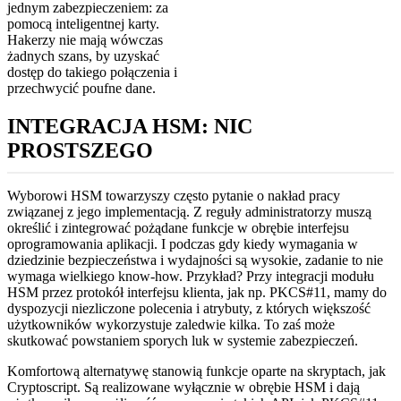
jednym zabezpieczeniem: za
pomocą inteligentnej karty.
Hakerzy nie mają wówczas
żadnych szans, by uzyskać
dostęp do takiego połączenia i
przechwycić poufne dane.
INTEGRACJA HSM: NIC
PROSTSZEGO
Wyborowi HSM towarzyszy często pytanie o nakład pracy
związanej z jego implementacją. Z reguły administratorzy muszą
określić i zintegrować pożądane funkcje w obrębie interfejsu
oprogramowania aplikacji. I podczas gdy kiedy wymagania w
dziedzinie bezpieczeństwa i wydajności są wysokie, zadanie to nie
wymaga wielkiego know-how. Przykład? Przy integracji modułu
HSM przez protokół interfejsu klienta, jak np. PKCS#11, mamy do
dyspozycji niezliczone polecenia i atrybuty, z których większość
użytkowników wykorzystuje zaledwie kilka. To zaś może
skutkować powstaniem sporych luk w systemie zabezpieczeń.
Komfortową alternatywę stanowią funkcje oparte na skryptach, jak
Cryptoscript. Są realizowane wyłącznie w obrębie HSM i dają