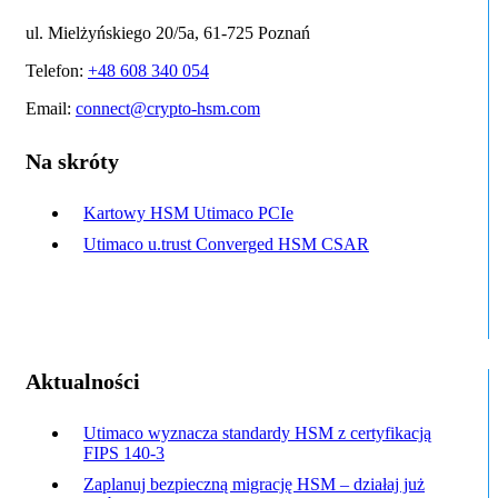
ul. Mielżyńskiego 20/5a, 61-725 Poznań
Telefon:
+48 608 340 054
Email:
connect@crypto-hsm.com
Na skróty
Kartowy HSM Utimaco PCIe
Utimaco u.trust Converged HSM CSAR
Aktualności
Utimaco wyznacza standardy HSM z certyfikacją
FIPS 140-3
Zaplanuj bezpieczną migrację HSM – działaj już