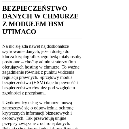
BEZPIECZEŃSTWO
DANYCH W CHMURZE
Z MODUŁEM HSM
UTIMACO
Na nic się zda nawet najdoskonalsze
szyfrowanie danych, jeżeli dostęp do
klucza kryptograficznego będą miały osoby
postronne – choćby administratorzy firm
oferujących hosting w chmurze. To ważne
zagadnienie również z punktu widzenia
regulacji prawnych. Sprzętowy moduł
bezpieczeństwa (HSM) daje tu pewność i
bezpieczeństwo również pod względem
zgodności z przepisami.
Użytkownicy usług w chmurze muszą
zatroszczyć się o odpowiednią ochronę
krytycznych informacji biznesowych i
osobowych. Tak przewidują unijne
przepisy związane z ochroną danych.
Pojawia się więc pytanie: jak zrealizować