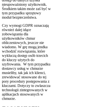
dostęp do danych uzyska
nieupoważniony użytkownik.
Środkiem takim może zaś być w
tym przypadku sprzętowy
moduł bezpieczeństwa.
Czy wymogi GDPR oznaczają
również dalej idące
zobowiązania dla
użytkowników chmur
obliczeniowych, jeszcze nie
wiadomo. W grę mogą jendka
wchodzić rozwiązania, które
wykluczą dostęp osób trzecich
do kluczy użytych do
szyfrowania. W tym przypadku
dostawcy usług w chmurze
musieliby, tak jak ich klienci,
zrewidować stosowane do tej
pory procedury postępowania z
kluczami. Dotyczy to zwłaszcza
technologii zintegrowanych w
aplikacjach stosowanych w
chmurze.