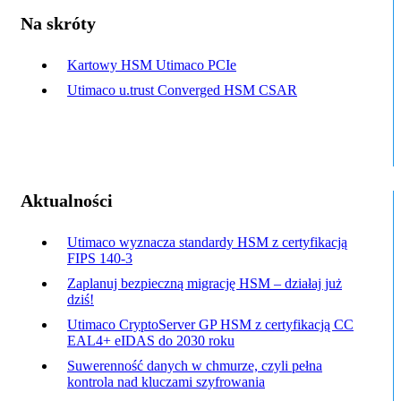
Na skróty
Kartowy HSM Utimaco PCIe
Utimaco u.trust Converged HSM CSAR
Aktualności
Utimaco wyznacza standardy HSM z certyfikacją
FIPS 140-3
Zaplanuj bezpieczną migrację HSM – działaj już
dziś!
Utimaco CryptoServer GP HSM z certyfikacją CC
EAL4+ eIDAS do 2030 roku
Suwerenność danych w chmurze, czyli pełna
kontrola nad kluczami szyfrowania