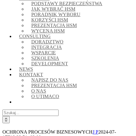
PODSTAWY BEZPIECZEŃSTWA
JAK WYBRAĆ HSM
PORADNIK WYBORU
KORZYŚCI HSM
PREZENTACJA HSM
WYCENA HSM
CONSULTING
DORADZTWO
INTEGRACJA
WSPARCIE
SZKOLENIA
DEVELOPMENT
NEWS
KONTAKT
NAPISZ DO NAS
PREZENTACJA HSM
O NAS
O UTIMACO
Szukaj
OCHRONA PROCESÓW BIZNESOWYCH
J P
2024-07-