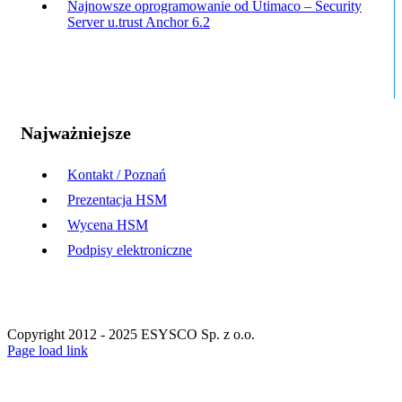
Najnowsze oprogramowanie od Utimaco – Security
Server u.trust Anchor 6.2
Najważniejsze
Kontakt / Poznań
Prezentacja HSM
Wycena HSM
Podpisy elektroniczne
Copyright 2012 - 2025 ESYSCO Sp. z o.o.
Facebook
X
Instagram
Pinterest
Page load link