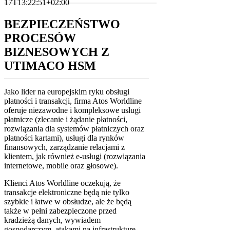
17T13:22:51+02:00
BEZPIECZEŃSTWO
PROCESÓW
BIZNESOWYCH Z
UTIMACO HSM
Jako lider na europejskim ryku obsługi
płatności i transakcji, firma Atos Worldline
oferuje niezawodne i kompleksowe usługi
płatnicze (zlecanie i żądanie płatności,
rozwiązania dla systemów płatniczych oraz
płatności kartami), usługi dla rynków
finansowych, zarządzanie relacjami z
klientem, jak również e-usługi (rozwiązania
internetowe, mobile oraz głosowe).
Klienci Atos Worldline oczekują, że
transakcje elektroniczne będą nie tylko
szybkie i łatwe w obsłudze, ale że będą
także w pełni zabezpieczone przed
kradzieżą danych, wywiadem
gospodarczym, atakami na infrastrukturę