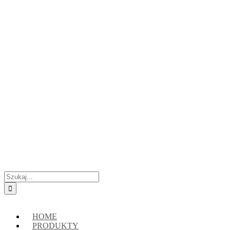
Przejdź
Skontaktuj się z nami:
+48 888222118
|
connect@crypto-hsm.com
do
zawartości
Szukaj
HOME
PRODUKTY