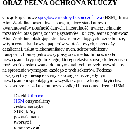
ORAZ PEŁNA OCHRONA KLUCZY
Chcąc kupić nowe
sprzętowe moduły bezpieczeństwa
(HSM), firma
Atos Worldline poszukiwała sprzętu, który standardowo
gwarantowałby poufność danych, integralność, uwierzytelnianie
tożsamości oraz pełną ochronę systemów i kluczy. Jednak ponieważ
Atos Worldline obsługuje klientów reprezentujących różne branże,
w tym rynek bankowy i papierów wartościowych, sprzedaży
detalicznej, usług telekomunikacyjnych, sektor publiczny,
transportu, branżę paliwową, prasę oraz media, firma szukała
rozwiązania kryptograficznego, którego elastyczność, skuteczność i
możliwość dostosowania do indywidualnych potrzeb pozwoliłaby
na sprostanie wymogom każdego z tych sektorów. Podczas
trwającej trzy miesiące oceny stało się jasne, że jedynym
rozwiązaniem spełniającym wszystkie z postawionych kryteriów
jest stworzone 14 lat temu przez spółkę Utimaco urządzenie HSM.
Dzięki
Utimaco
HSM
otrzymaliśmy
zestaw narzędzi
SDK, który
pozwala nam
tworzyć i
opracowywać