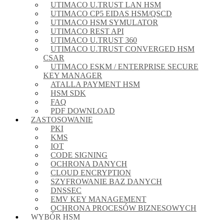
UTIMACO U.TRUST LAN HSM
UTIMACO CP5 EIDAS HSM/QSCD
UTIMACO HSM SYMULATOR
UTIMACO REST API
UTIMACO U.TRUST 360
UTIMACO U.TRUST CONVERGED HSM
CSAR
UTIMACO ESKM / ENTERPRISE SECURE
KEY MANAGER
ATALLA PAYMENT HSM
HSM SDK
FAQ
PDF DOWNLOAD
ZASTOSOWANIE
PKI
KMS
IOT
CODE SIGNING
OCHRONA DANYCH
CLOUD ENCRYPTION
SZYFROWANIE BAZ DANYCH
DNSSEC
EMV KEY MANAGEMENT
OCHRONA PROCESÓW BIZNESOWYCH
WYBÓR HSM