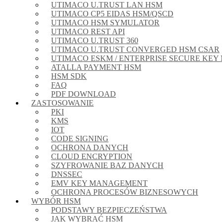
UTIMACO U.TRUST LAN HSM
UTIMACO CP5 EIDAS HSM/QSCD
UTIMACO HSM SYMULATOR
UTIMACO REST API
UTIMACO U.TRUST 360
UTIMACO U.TRUST CONVERGED HSM CSAR
UTIMACO ESKM / ENTERPRISE SECURE KE
ATALLA PAYMENT HSM
HSM SDK
FAQ
PDF DOWNLOAD
ZASTOSOWANIE
PKI
KMS
IOT
CODE SIGNING
OCHRONA DANYCH
CLOUD ENCRYPTION
SZYFROWANIE BAZ DANYCH
DNSSEC
EMV KEY MANAGEMENT
OCHRONA PROCESÓW BIZNESOWYCH
WYBÓR HSM
PODSTAWY BEZPIECZEŃSTWA
JAK WYBRAĆ HSM