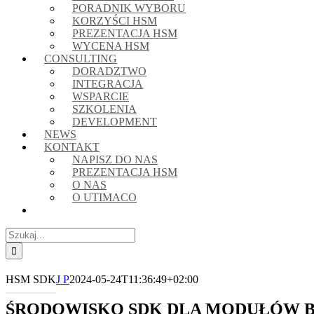
PORADNIK WYBORU
KORZYŚCI HSM
PREZENTACJA HSM
WYCENA HSM
CONSULTING
DORADZTWO
INTEGRACJA
WSPARCIE
SZKOLENIA
DEVELOPMENT
NEWS
KONTAKT
NAPISZ DO NAS
PREZENTACJA HSM
O NAS
O UTIMACO
Szukaj
HSM SDK
J P
2024-05-24T11:36:49+02:00
ŚRODOWISKO SDK DLA MODUŁÓW B