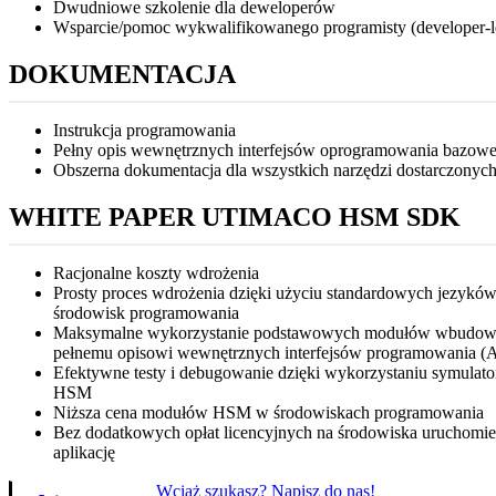
Dwudniowe szkolenie dla deweloperów
Wsparcie/pomoc wykwalifikowanego programisty (developer-leve
DOKUMENTACJA
Instrukcja programowania
Pełny opis wewnętrznych interfejsów oprogramowania bazow
Obszerna dokumentacja dla wszystkich narzędzi dostarczonyc
WHITE PAPER UTIMACO HSM SDK
Racjonalne koszty wdrożenia
Prosty proces wdrożenia dzięki użyciu standardowych jezykó
środowisk programowania
Maksymalne wykorzystanie podstawowych modułów wbudowa
pełnemu opisowi wewnętrznych interfejsów programowania (
Efektywne testy i debugowanie dzięki wykorzystaniu symula
HSM
Niższa cena modułów HSM w środowiskach programowania
Bez dodatkowych opłat licencyjnych na środowiska uruchomie
aplikację
Wciąż szukasz? Napisz do nas!