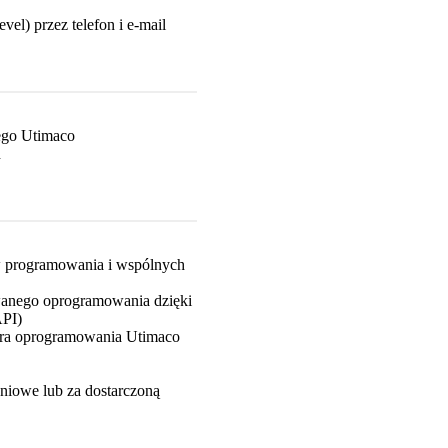
l) przez telefon i e-mail
ego Utimaco
h
w programowania i wspólnych
nego oprogramowania dzięki
API)
tora oprogramowania Utimaco
niowe lub za dostarczoną