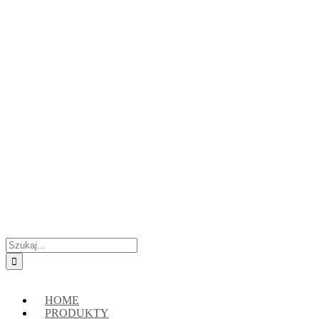
Przejdź
Skontaktuj się z nami:
+48 888222118
|
connect@crypto-hsm.com
do
zawartości
Szukaj
HOME
PRODUKTY