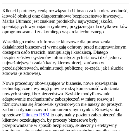
Klienci i partnerzy cenią rozwiązania Utimaco za ich niezawodność,
łatwość obsługi oraz długoterminowe bezpieczeństwo inwestycji.
Marka Utimaco jest znakiem produktów najwyższej jakości,
spełniających wymagania rynkowe, przyjaznego dla użytkowników
oprogramowania i znakomitego wsparcia technicznego.
Wszelkiego rodzaju informacje kluczowe dla prowadzenia
działalności biznesowej wymagają ochrony przed nieuprawnionym
dostępem osób trzecich, manipulacją i kradzieżą. Dlatego
bezpieczeństwo systemów informatycznych stanowi dziś jedno z
najważniejszych zadań kadry kierowniczej, zarówno w
przedsiębiorstwach, administracji publicznej (e-rząd), jak i służbie
zdrowia (e-zdrowie).
Nowe procedury obowiązujące w biznesie, nowe rozwiązania
technologiczne i wymogi prawne rodzą konieczność wdrażania
nowych strategii bezpieczeństwa. Szybkie modyfikowanie i
adaptowanie mechanizmów zabezpieczeń w miarę rozwoju i
różnicowania się środowisk systemowych nie należy do prostych
zadań na dynamicznym i konkurencyjnym rynku. Rozwiązania
sprzętowe
Utimaco HSM
to optymalny poziom zabezpieczeń dla
klientów oczekujących, by procesy biznesowe były
przeprowadzane w sposób bezpieczny, skuteczny i efektywny
kosztowo i aby spełniały wymogi bezpieczeństwa wynikające z