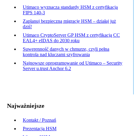
Utimaco wyznacza standardy HSM z certyfikacją
FIPS 140-3
Zaplanuj bezpieczną migrację HSM – działaj już
dziś!
Utimaco CryptoServer GP HSM z certyfikacją CC
EAL4+ eIDAS do 2030 roku
Suwerenność danych w chmurze, czyli pełna
kontrola nad kluczami szyfrowania
Najnowsze oprogramowanie od Utimaco – Security
Server u.trust Anchor 6.2
Najważniejsze
Kontakt / Poznań
Prezentacja HSM