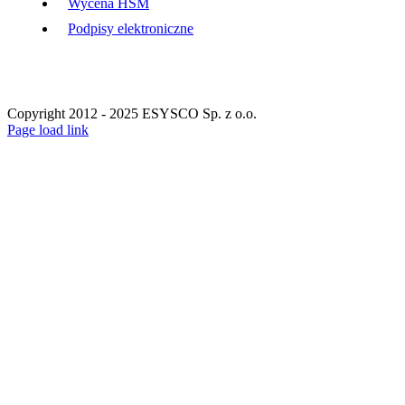
Wycena HSM
Podpisy elektroniczne
Copyright 2012 - 2025 ESYSCO Sp. z o.o.
Facebook
X
Instagram
Pinterest
Page load link