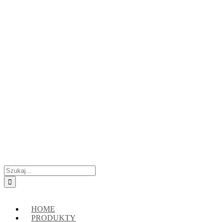
Przejdź
Skontaktuj się z nami:
+48 888222118
|
connect@crypto-hsm.com
do
zawartości
Szukaj
HOME
PRODUKTY