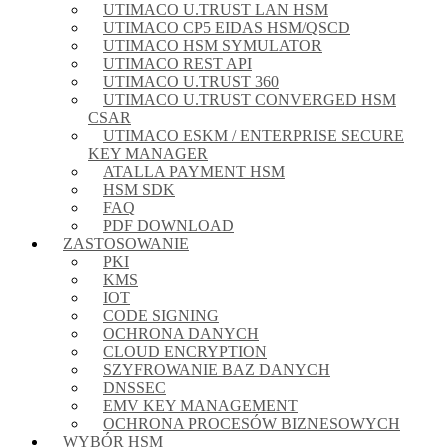
UTIMACO U.TRUST LAN HSM
UTIMACO CP5 EIDAS HSM/QSCD
UTIMACO HSM SYMULATOR
UTIMACO REST API
UTIMACO U.TRUST 360
UTIMACO U.TRUST CONVERGED HSM
CSAR
UTIMACO ESKM / ENTERPRISE SECURE
KEY MANAGER
ATALLA PAYMENT HSM
HSM SDK
FAQ
PDF DOWNLOAD
ZASTOSOWANIE
PKI
KMS
IOT
CODE SIGNING
OCHRONA DANYCH
CLOUD ENCRYPTION
SZYFROWANIE BAZ DANYCH
DNSSEC
EMV KEY MANAGEMENT
OCHRONA PROCESÓW BIZNESOWYCH
WYBÓR HSM