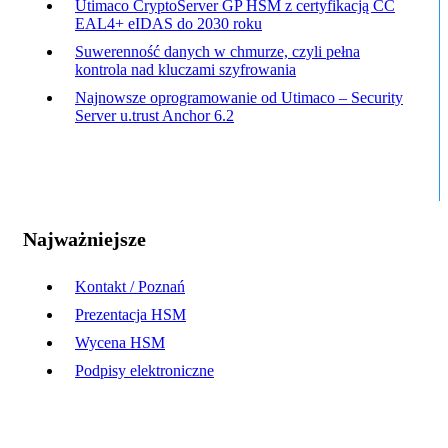
Utimaco CryptoServer GP HSM z certyfikacją CC
EAL4+ eIDAS do 2030 roku
Suwerenność danych w chmurze, czyli pełna
kontrola nad kluczami szyfrowania
Najnowsze oprogramowanie od Utimaco – Security
Server u.trust Anchor 6.2
Najważniejsze
Kontakt / Poznań
Prezentacja HSM
Wycena HSM
Podpisy elektroniczne