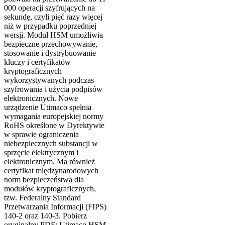
000 operacji szyfrujących na
sekundę, czyli pięć razy więcej
niż w przypadku poprzedniej
wersji. Moduł HSM umożliwia
bezpieczne przechowywanie,
stosowanie i dystrybuowanie
kluczy i certyfikatów
kryptograficznych
wykorzystywanych podczas
szyfrowania i użycia podpisów
elektronicznych. Nowe
urządzenie Utimaco spełnia
wymagania europejskiej normy
RoHS określone w Dyrektywie
w sprawie ograniczenia
niebezpiecznych substancji w
sprzęcie elektrycznym i
elektronicznym. Ma również
certyfikat międzynarodowych
norm bezpieczeństwa dla
modułów kryptograficznych,
tzw. Federalny Standard
Przetwarzania Informacji (FIPS)
140-2 oraz 140-3. Pobierz
oryginalny PDF: Utimaco HSM