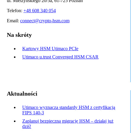
ul. Mielżyńskiego 20/5a, 61-725 Poznań
Telefon:
+48 608 340 054
Email:
connect@crypto-hsm.com
Na skróty
Kartowy HSM Utimaco PCIe
Utimaco u.trust Converged HSM CSAR
Aktualności
Utimaco wyznacza standardy HSM z certyfikacją
FIPS 140-3
Zaplanuj bezpieczną migrację HSM – działaj już
dziś!