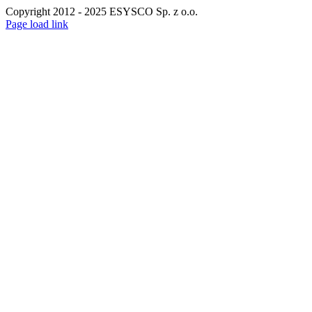
Copyright 2012 - 2025 ESYSCO Sp. z o.o.
Facebook
X
Instagram
Pinterest
Page load link