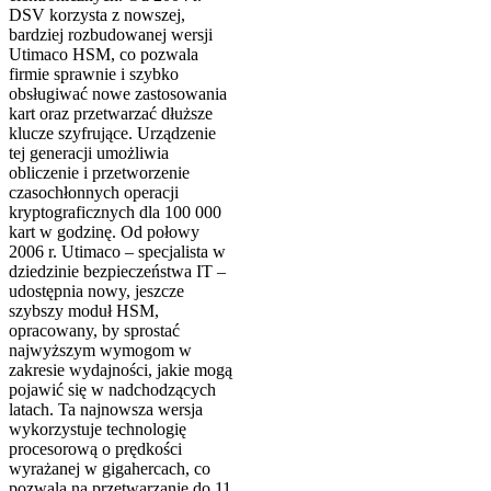
DSV korzysta z nowszej,
bardziej rozbudowanej wersji
Utimaco HSM, co pozwala
firmie sprawnie i szybko
obsługiwać nowe zastosowania
kart oraz przetwarzać dłuższe
klucze szyfrujące. Urządzenie
tej generacji umożliwia
obliczenie i przetworzenie
czasochłonnych operacji
kryptograficznych dla 100 000
kart w godzinę. Od połowy
2006 r. Utimaco – specjalista w
dziedzinie bezpieczeństwa IT –
udostępnia nowy, jeszcze
szybszy moduł HSM,
opracowany, by sprostać
najwyższym wymogom w
zakresie wydajności, jakie mogą
pojawić się w nadchodzących
latach. Ta najnowsza wersja
wykorzystuje technologię
procesorową o prędkości
wyrażanej w gigahercach, co
pozwala na przetwarzanie do 11