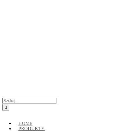
Przejdź
Skontaktuj się z nami:
+48 888222118
|
connect@crypto-hsm.com
do
zawartości
Szukaj
HOME
PRODUKTY