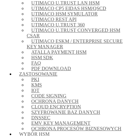
UTIMACO U.TRUST LAN HSM
UTIMACO CP5 EIDAS HSM/QSCD
UTIMACO HSM SYMULATOR
UTIMACO REST API
UTIMACO U.TRUST 360
UTIMACO U.TRUST CONVERGED HSM
CSAR
UTIMACO ESKM / ENTERPRISE SECURE
KEY MANAGER
ATALLA PAYMENT HSM
HSM SDK
FAQ
PDF DOWNLOAD
ZASTOSOWANIE
PKI
KMS
IOT
CODE SIGNING
OCHRONA DANYCH
CLOUD ENCRYPTION
SZYFROWANIE BAZ DANYCH
DNSSEC
EMV KEY MANAGEMENT
OCHRONA PROCESÓW BIZNESOWYCH
WYBÓR HSM