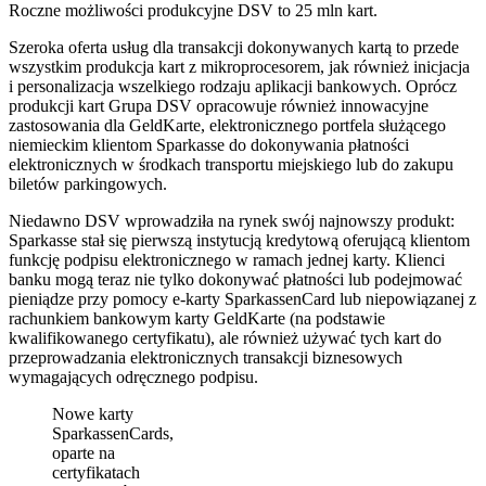
Roczne możliwości produkcyjne DSV to 25 mln kart.
Szeroka oferta usług dla transakcji dokonywanych kartą to przede
wszystkim produkcja kart z mikroprocesorem, jak również inicjacja
i personalizacja wszelkiego rodzaju aplikacji bankowych. Oprócz
produkcji kart Grupa DSV opracowuje również innowacyjne
zastosowania dla GeldKarte, elektronicznego portfela służącego
niemieckim klientom Sparkasse do dokonywania płatności
elektronicznych w środkach transportu miejskiego lub do zakupu
biletów parkingowych.
Niedawno DSV wprowadziła na rynek swój najnowszy produkt:
Sparkasse stał się pierwszą instytucją kredytową oferującą klientom
funkcję podpisu elektronicznego w ramach jednej karty. Klienci
banku mogą teraz nie tylko dokonywać płatności lub podejmować
pieniądze przy pomocy e-karty SparkassenCard lub niepowiązanej z
rachunkiem bankowym karty GeldKarte (na podstawie
kwalifikowanego certyfikatu), ale również używać tych kart do
przeprowadzania elektronicznych transakcji biznesowych
wymagających odręcznego podpisu.
Nowe karty
SparkassenCards,
oparte na
certyfikatach