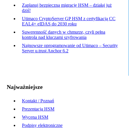
Zaplanuj bezpieczną migrację HSM – działaj już
dziś!
Utimaco CryptoServer GP HSM z certyfikacją CC
EAL4+ eIDAS do 2030 roku
Suwerenność danych w chmurze, czyli pełna
kontrola nad kluczami szyfrowania
Najnowsze oprogramowanie od Utimaco – Security
Server u.trust Anchor 6.2
Najważniejsze
Kontakt / Poznań
Prezentacja HSM
Wycena HSM
Podpisy elektroniczne