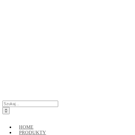
Przejdź
Skontaktuj się z nami:
+48 888222118
|
connect@crypto-hsm.com
do
zawartości
Szukaj
HOME
PRODUKTY