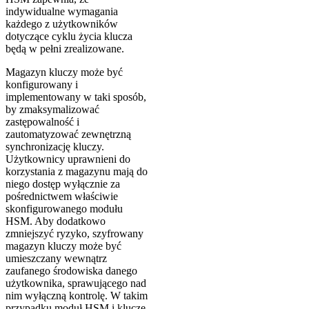
indywidualne wymagania
każdego z użytkowników
dotyczące cyklu życia klucza
będą w pełni zrealizowane.
Magazyn kluczy może być
konfigurowany i
implementowany w taki sposób,
by zmaksymalizować
zastępowalność i
zautomatyzować zewnętrzną
synchronizację kluczy.
Użytkownicy uprawnieni do
korzystania z magazynu mają do
niego dostęp wyłącznie za
pośrednictwem właściwie
skonfigurowanego modułu
HSM. Aby dodatkowo
zmniejszyć ryzyko, szyfrowany
magazyn kluczy może być
umieszczany wewnątrz
zaufanego środowiska danego
użytkownika, sprawującego nad
nim wyłączną kontrolę. W takim
przypadku moduł HSM i klucze