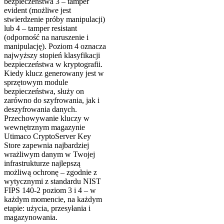
bezpieczeństwa 3 – tamper
evident (możliwe jest
stwierdzenie próby manipulacji)
lub 4 – tamper resistant
(odporność na naruszenie i
manipulację). Poziom 4 oznacza
najwyższy stopień klasyfikacji
bezpieczeństwa w kryptografii.
Kiedy klucz generowany jest w
sprzętowym module
bezpieczeństwa, służy on
zarówno do szyfrowania, jak i
deszyfrowania danych.
Przechowywanie kluczy w
wewnętrznym magazynie
Utimaco CryptoServer Key
Store zapewnia najbardziej
wrażliwym danym w Twojej
infrastrukturze najlepszą
możliwą ochronę – zgodnie z
wytycznymi z standardu NIST
FIPS 140-2 poziom 3 i 4 – w
każdym momencie, na każdym
etapie: użycia, przesyłania i
magazynowania.