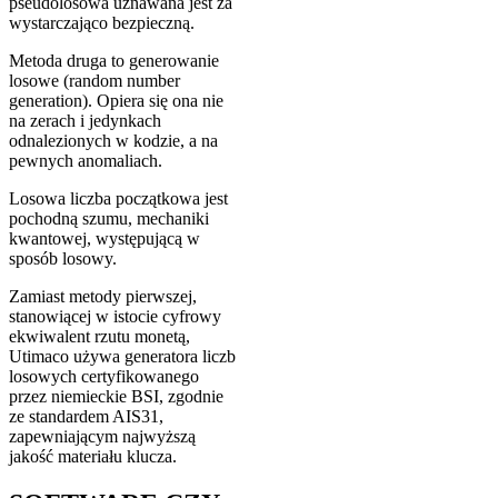
pseudolosowa uznawana jest za
wystarczająco bezpieczną.
Metoda druga to generowanie
losowe (random number
generation). Opiera się ona nie
na zerach i jedynkach
odnalezionych w kodzie, a na
pewnych anomaliach.
Losowa liczba początkowa jest
pochodną szumu, mechaniki
kwantowej, występującą w
sposób losowy.
Zamiast metody pierwszej,
stanowiącej w istocie cyfrowy
ekwiwalent rzutu monetą,
Utimaco używa generatora liczb
losowych certyfikowanego
przez niemieckie BSI, zgodnie
ze standardem AIS31,
zapewniającym najwyższą
jakość materiału klucza.