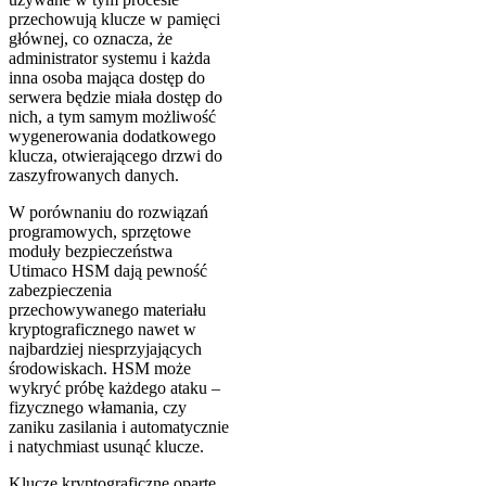
przechowują klucze w pamięci
głównej, co oznacza, że
administrator systemu i każda
inna osoba mająca dostęp do
serwera będzie miała dostęp do
nich, a tym samym możliwość
wygenerowania dodatkowego
klucza, otwierającego drzwi do
zaszyfrowanych danych.
W porównaniu do rozwiązań
programowych, sprzętowe
moduły bezpieczeństwa
Utimaco HSM dają pewność
zabezpieczenia
przechowywanego materiału
kryptograficznego nawet w
najbardziej niesprzyjających
środowiskach. HSM może
wykryć próbę każdego ataku –
fizycznego włamania, czy
zaniku zasilania i automatycznie
i natychmiast usunąć klucze.
Klucze kryptograficzne oparte