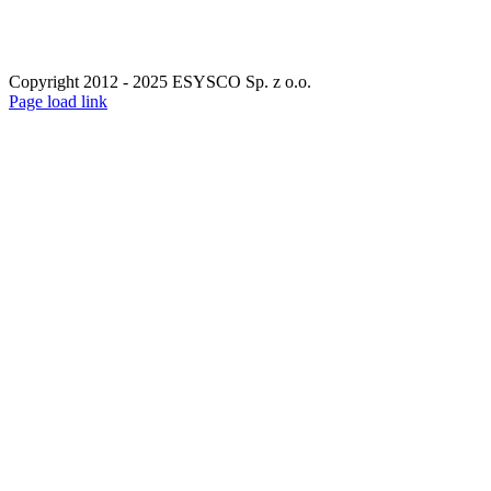
Copyright 2012 - 2025 ESYSCO Sp. z o.o.
Facebook
X
Instagram
Pinterest
Page load link