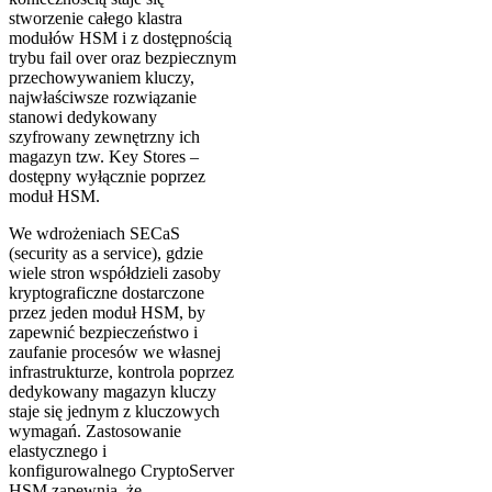
stworzenie całego klastra
modułów HSM i z dostępnością
trybu fail over oraz bezpiecznym
przechowywaniem kluczy,
najwłaściwsze rozwiązanie
stanowi dedykowany
szyfrowany zewnętrzny ich
magazyn tzw. Key Stores –
dostępny wyłącznie poprzez
moduł HSM.
We wdrożeniach SECaS
(security as a service), gdzie
wiele stron współdzieli zasoby
kryptograficzne dostarczone
przez jeden moduł HSM, by
zapewnić bezpieczeństwo i
zaufanie procesów we własnej
infrastrukturze, kontrola poprzez
dedykowany magazyn kluczy
staje się jednym z kluczowych
wymagań. Zastosowanie
elastycznego i
konfigurowalnego CryptoServer
HSM zapewnia, że