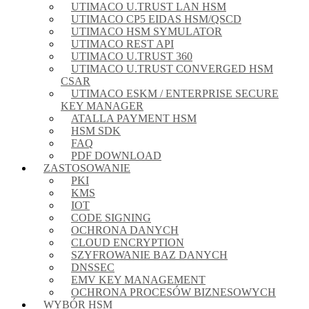
UTIMACO U.TRUST LAN HSM
UTIMACO CP5 EIDAS HSM/QSCD
UTIMACO HSM SYMULATOR
UTIMACO REST API
UTIMACO U.TRUST 360
UTIMACO U.TRUST CONVERGED HSM
CSAR
UTIMACO ESKM / ENTERPRISE SECURE
KEY MANAGER
ATALLA PAYMENT HSM
HSM SDK
FAQ
PDF DOWNLOAD
ZASTOSOWANIE
PKI
KMS
IOT
CODE SIGNING
OCHRONA DANYCH
CLOUD ENCRYPTION
SZYFROWANIE BAZ DANYCH
DNSSEC
EMV KEY MANAGEMENT
OCHRONA PROCESÓW BIZNESOWYCH
WYBÓR HSM