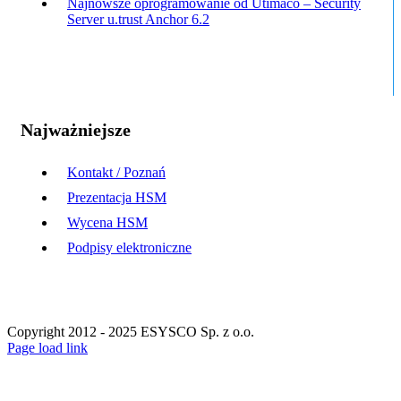
Najnowsze oprogramowanie od Utimaco – Security
Server u.trust Anchor 6.2
Najważniejsze
Kontakt / Poznań
Prezentacja HSM
Wycena HSM
Podpisy elektroniczne
Copyright 2012 - 2025 ESYSCO Sp. z o.o.
Facebook
X
Instagram
Pinterest
Page load link