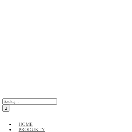
Przejdź
Skontaktuj się z nami:
+48 888222118
|
connect@crypto-hsm.com
do
zawartości
Szukaj
HOME
PRODUKTY