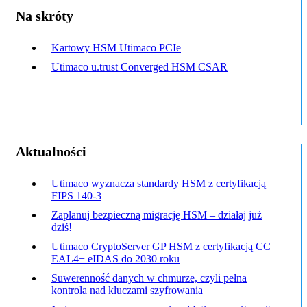
Na skróty
Kartowy HSM Utimaco PCIe
Utimaco u.trust Converged HSM CSAR
Aktualności
Utimaco wyznacza standardy HSM z certyfikacją
FIPS 140-3
Zaplanuj bezpieczną migrację HSM – działaj już
dziś!
Utimaco CryptoServer GP HSM z certyfikacją CC
EAL4+ eIDAS do 2030 roku
Suwerenność danych w chmurze, czyli pełna
kontrola nad kluczami szyfrowania