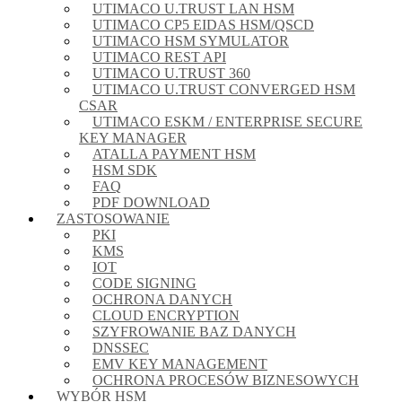
UTIMACO U.TRUST LAN HSM
UTIMACO CP5 EIDAS HSM/QSCD
UTIMACO HSM SYMULATOR
UTIMACO REST API
UTIMACO U.TRUST 360
UTIMACO U.TRUST CONVERGED HSM
CSAR
UTIMACO ESKM / ENTERPRISE SECURE
KEY MANAGER
ATALLA PAYMENT HSM
HSM SDK
FAQ
PDF DOWNLOAD
ZASTOSOWANIE
PKI
KMS
IOT
CODE SIGNING
OCHRONA DANYCH
CLOUD ENCRYPTION
SZYFROWANIE BAZ DANYCH
DNSSEC
EMV KEY MANAGEMENT
OCHRONA PROCESÓW BIZNESOWYCH
WYBÓR HSM