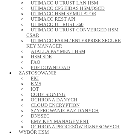
UTIMACO U.TRUST LAN HSM
UTIMACO CP5 EIDAS HSM/QSCD
UTIMACO HSM SYMULATOR
UTIMACO REST API
UTIMACO U.TRUST 360
UTIMACO U.TRUST CONVERGED HSM
CSAR
UTIMACO ESKM / ENTERPRISE SECURE
KEY MANAGER
ATALLA PAYMENT HSM
HSM SDK
FAQ
PDF DOWNLOAD
ZASTOSOWANIE
PKI
KMS
IOT
CODE SIGNING
OCHRONA DANYCH
CLOUD ENCRYPTION
SZYFROWANIE BAZ DANYCH
DNSSEC
EMV KEY MANAGEMENT
OCHRONA PROCESÓW BIZNESOWYCH
WYBÓR HSM