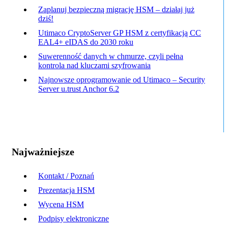
Zaplanuj bezpieczną migrację HSM – działaj już
dziś!
Utimaco CryptoServer GP HSM z certyfikacją CC
EAL4+ eIDAS do 2030 roku
Suwerenność danych w chmurze, czyli pełna
kontrola nad kluczami szyfrowania
Najnowsze oprogramowanie od Utimaco – Security
Server u.trust Anchor 6.2
Najważniejsze
Kontakt / Poznań
Prezentacja HSM
Wycena HSM
Podpisy elektroniczne