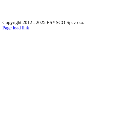
Copyright 2012 - 2025 ESYSCO Sp. z o.o.
Facebook
X
Instagram
Pinterest
Page load link