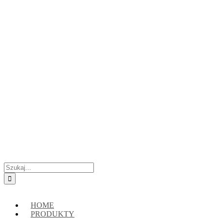
Przejdź
Skontaktuj się z nami:
+48 888222118
|
connect@crypto-hsm.com
do
zawartości
Szukaj
HOME
PRODUKTY