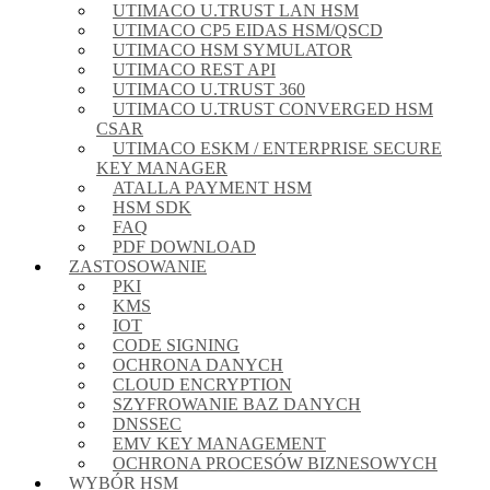
UTIMACO U.TRUST LAN HSM
UTIMACO CP5 EIDAS HSM/QSCD
UTIMACO HSM SYMULATOR
UTIMACO REST API
UTIMACO U.TRUST 360
UTIMACO U.TRUST CONVERGED HSM
CSAR
UTIMACO ESKM / ENTERPRISE SECURE
KEY MANAGER
ATALLA PAYMENT HSM
HSM SDK
FAQ
PDF DOWNLOAD
ZASTOSOWANIE
PKI
KMS
IOT
CODE SIGNING
OCHRONA DANYCH
CLOUD ENCRYPTION
SZYFROWANIE BAZ DANYCH
DNSSEC
EMV KEY MANAGEMENT
OCHRONA PROCESÓW BIZNESOWYCH
WYBÓR HSM