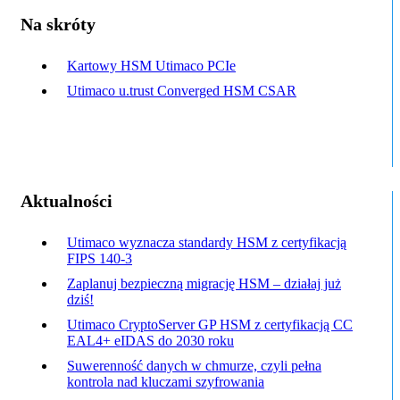
Na skróty
Kartowy HSM Utimaco PCIe
Utimaco u.trust Converged HSM CSAR
Aktualności
Utimaco wyznacza standardy HSM z certyfikacją
FIPS 140-3
Zaplanuj bezpieczną migrację HSM – działaj już
dziś!
Utimaco CryptoServer GP HSM z certyfikacją CC
EAL4+ eIDAS do 2030 roku
Suwerenność danych w chmurze, czyli pełna
kontrola nad kluczami szyfrowania