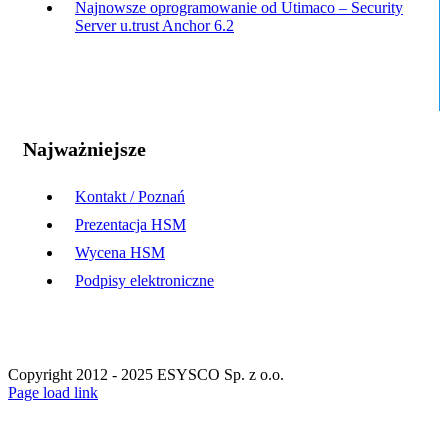
Najnowsze oprogramowanie od Utimaco – Security
Server u.trust Anchor 6.2
Najważniejsze
Kontakt / Poznań
Prezentacja HSM
Wycena HSM
Podpisy elektroniczne
Copyright 2012 - 2025 ESYSCO Sp. z o.o.
Facebook
X
Instagram
Pinterest
Page load link