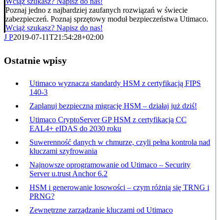
Wciąż szukasz? Napisz do nas!
Poznaj jedno z najbardziej zaufanych rozwiązań w świecie
zabezpieczeń. Poznaj sprzętowy moduł bezpieczeństwa Utimaco.
Wciąż szukasz? Napisz do nas!
J P
2019-07-11T21:54:28+02:00
Ostatnie wpisy
Utimaco wyznacza standardy HSM z certyfikacją FIPS
140-3
Zaplanuj bezpieczną migrację HSM – działaj już dziś!
Utimaco CryptoServer GP HSM z certyfikacją CC
EAL4+ eIDAS do 2030 roku
Suwerenność danych w chmurze, czyli pełna kontrola nad
kluczami szyfrowania
Najnowsze oprogramowanie od Utimaco – Security
Server u.trust Anchor 6.2
HSM i generowanie losowości – czym różnią się TRNG i
PRNG?
Zewnętrzne zarządzanie kluczami od Utimaco