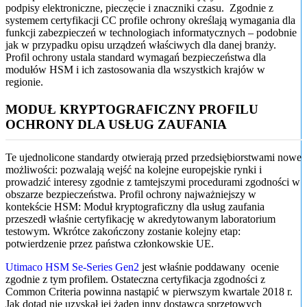
podpisy elektroniczne, pieczęcie i znaczniki czasu. Zgodnie z
systemem certyfikacji CC profile ochrony określają wymagania dla
funkcji zabezpieczeń w technologiach informatycznych – podobnie
jak w przypadku opisu urządzeń właściwych dla danej branży.
Profil ochrony ustala standard wymagań bezpieczeństwa dla
modułów HSM i ich zastosowania dla wszystkich krajów w
regionie.
MODUŁ KRYPTOGRAFICZNY PROFILU
OCHRONY DLA USŁUG ZAUFANIA
Te ujednolicone standardy otwierają przed przedsiębiorstwami nowe
możliwości: pozwalają wejść na kolejne europejskie rynki i
prowadzić interesy zgodnie z tamtejszymi procedurami zgodności w
obszarze bezpieczeństwa. Profil ochrony najważniejszy w
kontekście HSM: Moduł kryptograficzny dla usług zaufania
przeszedł właśnie certyfikację w akredytowanym laboratorium
testowym. Wkrótce zakończony zostanie kolejny etap:
potwierdzenie przez państwa członkowskie UE.
Utimaco HSM Se-Series Gen2
jest właśnie poddawany ocenie
zgodnie z tym profilem. Ostateczna certyfikacja zgodności z
Common Criteria powinna nastąpić w pierwszym kwartale 2018 r.
Jak dotąd nie uzyskał jej żaden inny dostawca sprzętowych