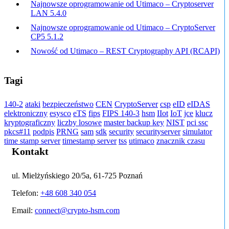
Najnowsze oprogramowanie od Utimaco – Cryptoserver
LAN 5.4.0
Najnowsze oprogramowanie od Utimaco – CryptoServer
CP5 5.1.2
Nowość od Utimaco – REST Cryptography API (RCAPI)
Tagi
140-2
ataki
bezpieczeństwo
CEN
CryptoServer
csp
eID
eIDAS
elektroniczny
esysco
eTS
fips
FIPS 140-3
hsm
IIot
IoT
jce
klucz
kryptograficzny
liczby losowe
master backup key
NIST
pci ssc
pkcs#11
podpis
PRNG
sam
sdk
security
securityserver
simulator
time stamp server
timestamp server
tss
utimaco
znacznik czasu
Kontakt
ul. Mielżyńskiego 20/5a, 61-725 Poznań
Telefon:
+48 608 340 054
Email:
connect@crypto-hsm.com