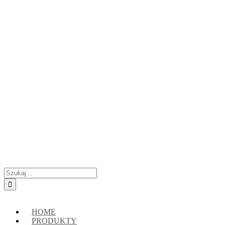
Przejdź
Skontaktuj się z nami:
+48 888222118
|
connect@crypto-hsm.com
do
zawartości
Szukaj
HOME
PRODUKTY