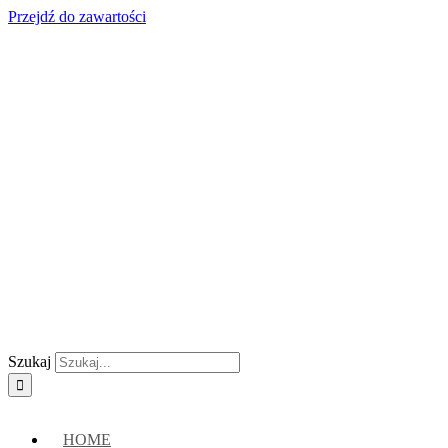
Przejdź do zawartości
Skontaktuj się z nami:
+48 888222118
|
connect@crypto-hsm.com
Szukaj
HOME