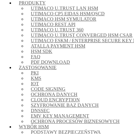
PRODUKTY
UTIMACO U.TRUST LAN HSM
UTIMACO CP5 EIDAS HSM/QSCD
UTIMACO HSM SYMULATOR
UTIMACO REST API
UTIMACO U.TRUST 360
UTIMACO U.TRUST CONVERGED HSM CSAR
UTIMACO ESKM / ENTERPRISE SECURE KE
ATALLA PAYMENT HSM
HSM SDK
FAQ
PDF DOWNLOAD
ZASTOSOWANIE
PKI
KMS
IOT
CODE SIGNING
OCHRONA DANYCH
CLOUD ENCRYPTION
SZYFROWANIE BAZ DANYCH
DNSSEC
EMV KEY MANAGEMENT
OCHRONA PROCESÓW BIZNESOWYCH
WYBÓR HSM
PODSTAWY BEZPIECZEŃSTWA