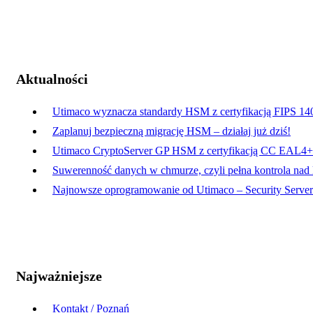
Aktualności
Utimaco wyznacza standardy HSM z certyfikacją FIPS 14
Zaplanuj bezpieczną migrację HSM – działaj już dziś!
Utimaco CryptoServer GP HSM z certyfikacją CC EAL4+
Suwerenność danych w chmurze, czyli pełna kontrola nad
Najnowsze oprogramowanie od Utimaco – Security Server 
Najważniejsze
Kontakt / Poznań