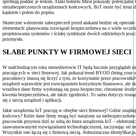
spróbują poddać je testom. Ataki botnetu Mirai pokazały potencjalne 
niezabezpieczonych urządzeniach końcowych, IIoT może być teraz 
kąskiem i polem do popisu.
Skuteczne wdrożenie zabezpieczeń przed atakami bedzie się opiera
elementach: planowania rozwiązań bezpieczeństwa na o wiele wcześn
projektowania systemów i ścisłej symbiozie dwóch oddzielnych jeszc
przemysłu.
SŁABE PUNKTY W FIRMOWEJ SIECI
W nadchodzącym roku menedżerowie IT będą bacznie przyglądali się
pracujących w sieci firmowej. Jak pokazał trend BYOD (bring your 
pracodawcy muszą się liczyć z tym, że korzystanie przez pracownik
urządzeń wprawdzie jest rozwiązaniem korzystnym finansowo, ale sk
wrażliwe dane firmy wydostają się poza bezpieczne, chronione środo
kwestia bezpieczeństwa, ale także zgodności. To samo dotyczy rosnąc
się z siecią urządzeń i aplikacji.
Jakie urządzenia IoT pracują w obrębie sieci firmowej? Gdzie znajdu
końcowy? Które dane firmy mogą być narażone na niebezpieczeństw
pracownik przynosi dziś ze sobą do biura urządzenia IoT – elektronic
zaawansowanymi rozwiązaniami technologicznymi, zaczynając od sm
Wszystkie one łączą się z firmową siecią. Jednoznaczna identyfikacja,