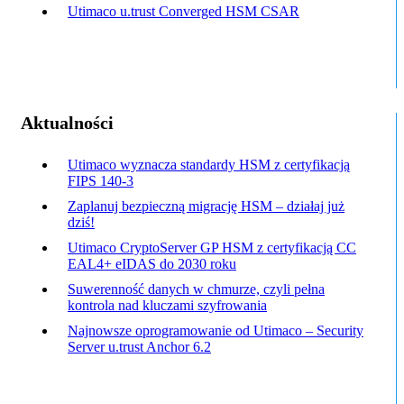
Utimaco u.trust Converged HSM CSAR
Aktualności
Utimaco wyznacza standardy HSM z certyfikacją
FIPS 140-3
Zaplanuj bezpieczną migrację HSM – działaj już
dziś!
Utimaco CryptoServer GP HSM z certyfikacją CC
EAL4+ eIDAS do 2030 roku
Suwerenność danych w chmurze, czyli pełna
kontrola nad kluczami szyfrowania
Najnowsze oprogramowanie od Utimaco – Security
Server u.trust Anchor 6.2