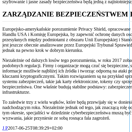
szyfrowanie i jasne zasady bezpieczeństwa będą jedną z najistotniejsz
ZARZĄDZANIE BEZPIECZEŃSTWEM I
Europejsko-amerykańskie porozumienie Privacy Shield, opracowane
Handlu USA i Komisję Europejska, by zapewnić ochronę danych o
przesyłanych między podmiotami z obszaru Unii Europejskiej i Sta
jest jeszcze obecnie analizowane przez Europejski Trybunał Sprawied
jednak na pewno krok w dobrym kierunku.
Niezależnie od dalszych losów tego porozumienia, w roku 2017 zob
podobnych regulacji. Firmy i organizacje mogą czuć się bezpieczne, 
informacje możliwie najbliżej ich źródła i tworząc odporną na ataki p
kluczami kryptograficznymi. Takim rozwiązaniem są na przykład spr
systemu zabezpieczeń, takie jak karty elektroniczne, tokeny czy spr
bezpieczeństwa. One właśnie budują stabilne podstawy: zabezpieczen
infrastrukturze.
To zaledwie trzy z wielu wątków, które będą przewijały się w donies
nadchodzącym roku. Niezależnie jednak od tego, jak znaczącą rolę od
tym okresie, specjaliści w dziedzinie cyberbezpieczeństwa muszą by
wyzwania, jakie przyniesie ze sobą rosnąca fala zagrożeń.
J P
2017-06-25T08:39:29+02:00