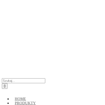
Przejdź
Skontaktuj się z nami:
+48 888222118
|
connect@crypto-hsm.com
do
zawartości
Szukaj
HOME
PRODUKTY