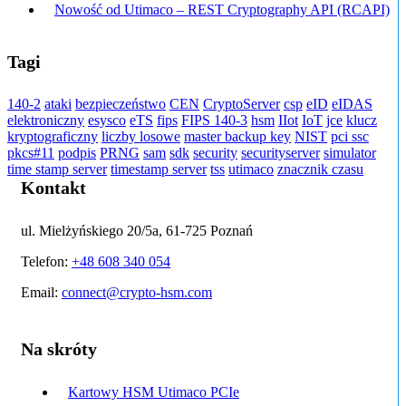
Nowość od Utimaco – REST Cryptography API (RCAPI)
Tagi
140-2
ataki
bezpieczeństwo
CEN
CryptoServer
csp
eID
eIDAS
elektroniczny
esysco
eTS
fips
FIPS 140-3
hsm
IIot
IoT
jce
klucz
kryptograficzny
liczby losowe
master backup key
NIST
pci ssc
pkcs#11
podpis
PRNG
sam
sdk
security
securityserver
simulator
time stamp server
timestamp server
tss
utimaco
znacznik czasu
Kontakt
ul. Mielżyńskiego 20/5a, 61-725 Poznań
Telefon:
+48 608 340 054
Email:
connect@crypto-hsm.com
Na skróty
Kartowy HSM Utimaco PCIe