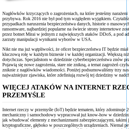
Nagłówków krzyczących o zagrożeniach, na które jesteśmy narażeni w
przybywa. Rok 2016 nie był pod tym względem wyjątkiem. Czytaliś
przypadkach naruszenia bezpieczeństwa danych, historie o masowyc
ransomware, najbardziej popularne na świecie strony internetowe zos
przez botnet Mirai w jednym z największych ataków DDoS, a pod ad
zarzuty manipulacji wynikami wyborów w USA.
Nikt nie ma już wątpliwości, że oficer bezpieczeństwa IT będzie miał
kluczową rolę w każdym biznesie i w każdej organizacji. Większą ni
dotychczas. Specjalistom w dziedzinie cyberbezpieczeństwa znów pr
Pojawią się nowe zagrożenia, stare nie znikną, a temat zagrożeń czyh
zniknie z nagłówków wiadomości. Poniżej podsumowaliśmy trzy na
najważniejsze zjawiska, które zdefiniują rozwój tej dziedziny w nad
WIĘCEJ ATAKÓW NA INTERNET RZE
PRZEMYŚLE
Internet rzeczy w przemyśle (IoT) będzie tematem, który zdominuje 
mechaniczny i samochodowy wypracował już know-how w dziedzinie
jak wbudować elementy z mechanizmami zabezpieczającymi, takimi j
kryptograficzne, głęboko w poszczególnych urządzeniach. Niemal p