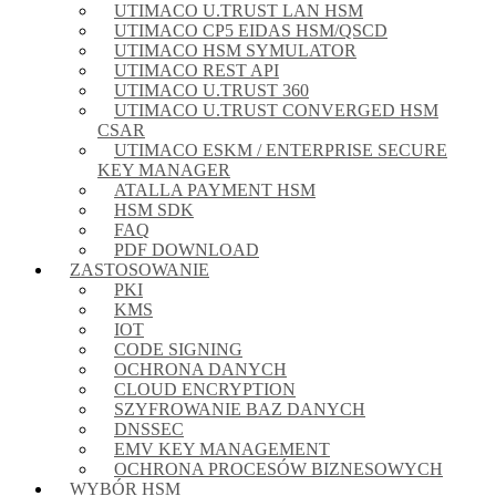
UTIMACO U.TRUST LAN HSM
UTIMACO CP5 EIDAS HSM/QSCD
UTIMACO HSM SYMULATOR
UTIMACO REST API
UTIMACO U.TRUST 360
UTIMACO U.TRUST CONVERGED HSM
CSAR
UTIMACO ESKM / ENTERPRISE SECURE
KEY MANAGER
ATALLA PAYMENT HSM
HSM SDK
FAQ
PDF DOWNLOAD
ZASTOSOWANIE
PKI
KMS
IOT
CODE SIGNING
OCHRONA DANYCH
CLOUD ENCRYPTION
SZYFROWANIE BAZ DANYCH
DNSSEC
EMV KEY MANAGEMENT
OCHRONA PROCESÓW BIZNESOWYCH
WYBÓR HSM