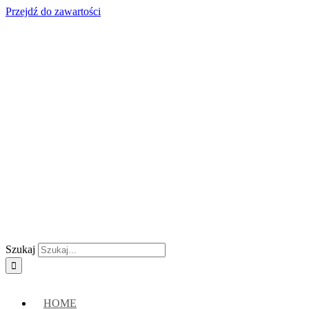
Przejdź do zawartości
Skontaktuj się z nami:
+48 888222118
|
connect@crypto-hsm.com
Szukaj
HOME