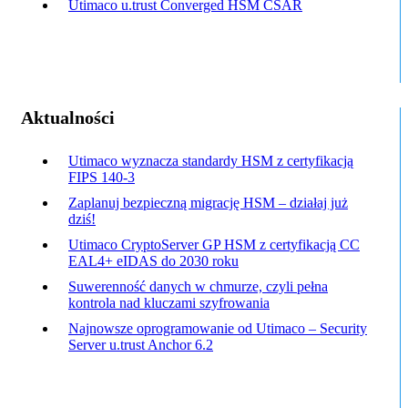
Utimaco u.trust Converged HSM CSAR
Aktualności
Utimaco wyznacza standardy HSM z certyfikacją
FIPS 140-3
Zaplanuj bezpieczną migrację HSM – działaj już
dziś!
Utimaco CryptoServer GP HSM z certyfikacją CC
EAL4+ eIDAS do 2030 roku
Suwerenność danych w chmurze, czyli pełna
kontrola nad kluczami szyfrowania
Najnowsze oprogramowanie od Utimaco – Security
Server u.trust Anchor 6.2