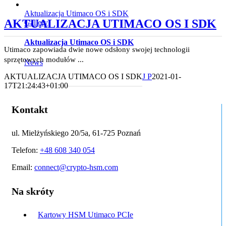
Aktualizacja Utimaco OS i SDK
AKTUALIZACJA UTIMACO OS I SDK
Gallery
Aktualizacja Utimaco OS i SDK
Utimaco zapowiada dwie nowe odsłony swojej technologii
sprzętowych modułów ...
News
AKTUALIZACJA UTIMACO OS I SDK
J P
2021-01-
17T21:24:43+01:00
Kontakt
ul. Mielżyńskiego 20/5a, 61-725 Poznań
Telefon:
+48 608 340 054
Email:
connect@crypto-hsm.com
Na skróty
Kartowy HSM Utimaco PCIe