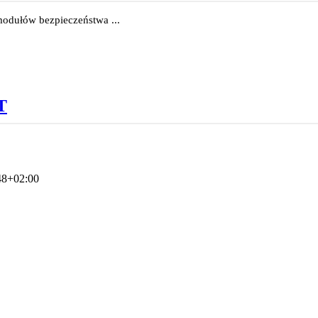
odułów bezpieczeństwa ...
T
48+02:00