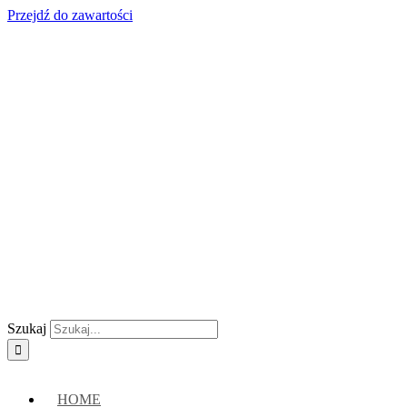
Przejdź do zawartości
Skontaktuj się z nami:
+48 888222118
|
connect@crypto-hsm.com
Szukaj
HOME