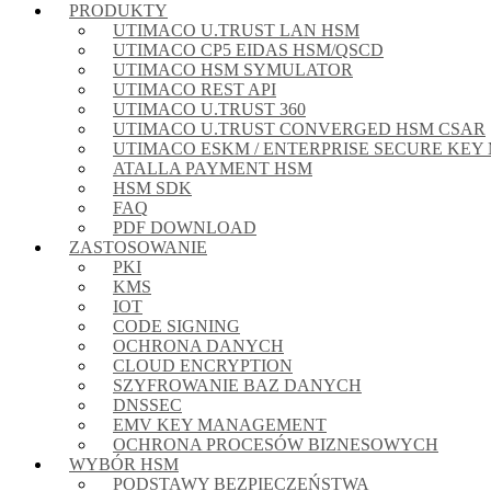
PRODUKTY
UTIMACO U.TRUST LAN HSM
UTIMACO CP5 EIDAS HSM/QSCD
UTIMACO HSM SYMULATOR
UTIMACO REST API
UTIMACO U.TRUST 360
UTIMACO U.TRUST CONVERGED HSM CSAR
UTIMACO ESKM / ENTERPRISE SECURE KE
ATALLA PAYMENT HSM
HSM SDK
FAQ
PDF DOWNLOAD
ZASTOSOWANIE
PKI
KMS
IOT
CODE SIGNING
OCHRONA DANYCH
CLOUD ENCRYPTION
SZYFROWANIE BAZ DANYCH
DNSSEC
EMV KEY MANAGEMENT
OCHRONA PROCESÓW BIZNESOWYCH
WYBÓR HSM
PODSTAWY BEZPIECZEŃSTWA