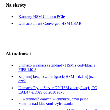
Na skróty
Kartowy HSM Utimaco PCIe
Utimaco u.trust Converged HSM CSAR
Aktualności
Utimaco wyznacza standardy HSM z certyfikacją
FIPS 140-3
Zaplanuj bezpieczną migrację HSM – działaj już
dziś!
Utimaco CryptoServer GP HSM z certyfikacją CC
EAL4+ eIDAS do 2030 roku
Suwerenność danych w chmurze, czyli pełna
kontrola nad kluczami szyfrowania