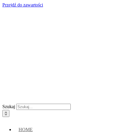
Przejdź do zawartości
Skontaktuj się z nami:
+48 888222118
|
connect@crypto-hsm.com
Szukaj
HOME