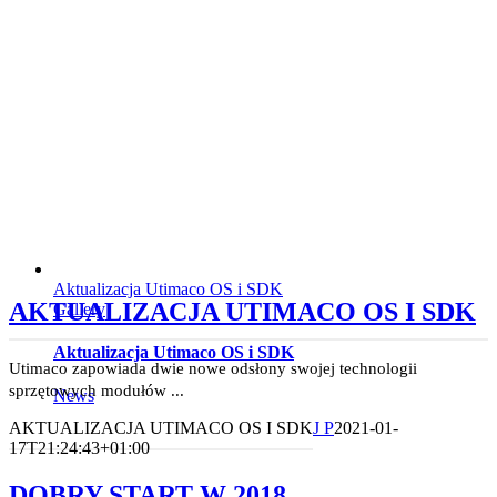
Aktualizacja Utimaco OS i SDK
AKTUALIZACJA UTIMACO OS I SDK
Gallery
Aktualizacja Utimaco OS i SDK
Utimaco zapowiada dwie nowe odsłony swojej technologii
sprzętowych modułów ...
News
AKTUALIZACJA UTIMACO OS I SDK
J P
2021-01-
17T21:24:43+01:00
DOBRY START W 2018