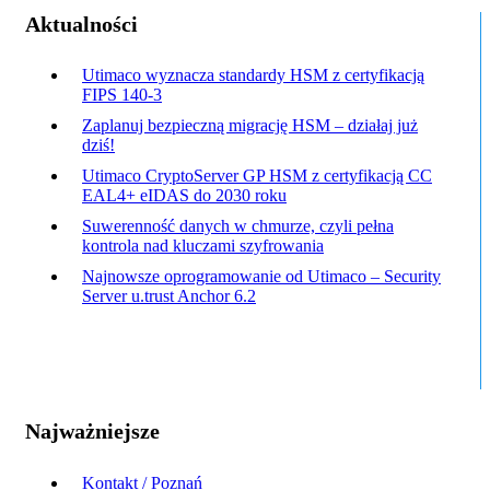
Aktualności
Utimaco wyznacza standardy HSM z certyfikacją
FIPS 140-3
Zaplanuj bezpieczną migrację HSM – działaj już
dziś!
Utimaco CryptoServer GP HSM z certyfikacją CC
EAL4+ eIDAS do 2030 roku
Suwerenność danych w chmurze, czyli pełna
kontrola nad kluczami szyfrowania
Najnowsze oprogramowanie od Utimaco – Security
Server u.trust Anchor 6.2
Najważniejsze
Kontakt / Poznań