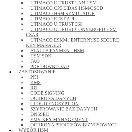
UTIMACO U.TRUST LAN HSM
UTIMACO CP5 EIDAS HSM/QSCD
UTIMACO HSM SYMULATOR
UTIMACO REST API
UTIMACO U.TRUST 360
UTIMACO U.TRUST CONVERGED HSM
CSAR
UTIMACO ESKM / ENTERPRISE SECURE
KEY MANAGER
ATALLA PAYMENT HSM
HSM SDK
FAQ
PDF DOWNLOAD
ZASTOSOWANIE
PKI
KMS
IOT
CODE SIGNING
OCHRONA DANYCH
CLOUD ENCRYPTION
SZYFROWANIE BAZ DANYCH
DNSSEC
EMV KEY MANAGEMENT
OCHRONA PROCESÓW BIZNESOWYCH
WYBÓR HSM