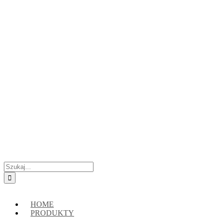
Przejdź
Skontaktuj się z nami:
+48 888222118
|
connect@crypto-hsm.com
do
zawartości
Szukaj
HOME
PRODUKTY