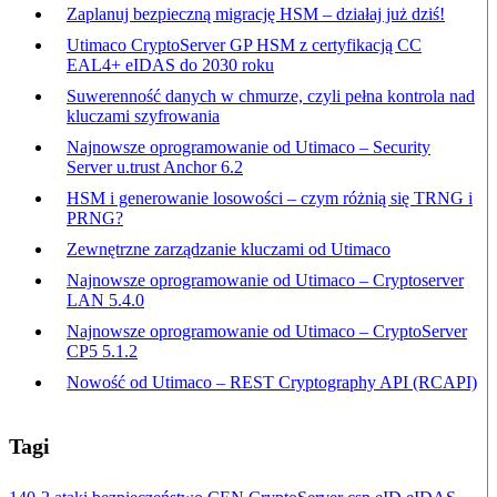
Zaplanuj bezpieczną migrację HSM – działaj już dziś!
Utimaco CryptoServer GP HSM z certyfikacją CC
EAL4+ eIDAS do 2030 roku
Suwerenność danych w chmurze, czyli pełna kontrola nad
kluczami szyfrowania
Najnowsze oprogramowanie od Utimaco – Security
Server u.trust Anchor 6.2
HSM i generowanie losowości – czym różnią się TRNG i
PRNG?
Zewnętrzne zarządzanie kluczami od Utimaco
Najnowsze oprogramowanie od Utimaco – Cryptoserver
LAN 5.4.0
Najnowsze oprogramowanie od Utimaco – CryptoServer
CP5 5.1.2
Nowość od Utimaco – REST Cryptography API (RCAPI)
Tagi