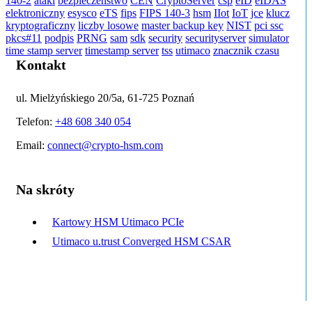
140-2
ataki
bezpieczeństwo
CEN
CryptoServer
csp
eID
eIDAS
elektroniczny
esysco
eTS
fips
FIPS 140-3
hsm
IIot
IoT
jce
klucz
kryptograficzny
liczby losowe
master backup key
NIST
pci ssc
pkcs#11
podpis
PRNG
sam
sdk
security
securityserver
simulator
time stamp server
timestamp server
tss
utimaco
znacznik czasu
Kontakt
ul. Mielżyńskiego 20/5a, 61-725 Poznań
Telefon:
+48 608 340 054
Email:
connect@crypto-hsm.com
Na skróty
Kartowy HSM Utimaco PCIe
Utimaco u.trust Converged HSM CSAR