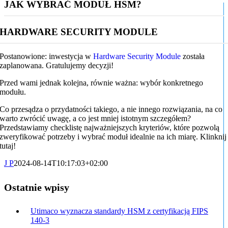
JAK WYBRAĆ MODUŁ HSM?
HARDWARE SECURITY MODULE
Postanowione: inwestycja w
Hardware Security Module
została
zaplanowana. Gratulujemy decyzji!
Przed wami jednak kolejna, równie ważna: wybór konkretnego
modułu.
Co przesądza o przydatności takiego, a nie innego rozwiązania, na co
warto zwrócić uwagę, a co jest mniej istotnym szczegółem?
Przedstawiamy checklistę najważniejszych kryteriów, które pozwolą
zweryfikować potrzeby i wybrać moduł idealnie na ich miarę. Klinknij
tutaj!
J P
2024-08-14T10:17:03+02:00
Ostatnie wpisy
Utimaco wyznacza standardy HSM z certyfikacją FIPS
140-3