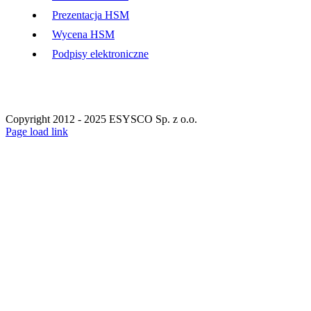
Prezentacja HSM
Wycena HSM
Podpisy elektroniczne
Copyright 2012 - 2025 ESYSCO Sp. z o.o.
Facebook
X
Instagram
Pinterest
Page load link