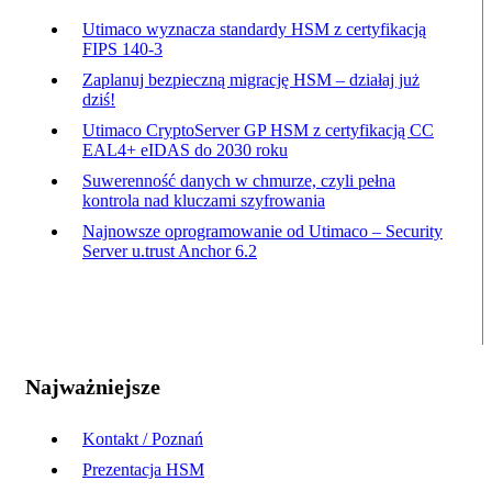
Utimaco wyznacza standardy HSM z certyfikacją
FIPS 140-3
Zaplanuj bezpieczną migrację HSM – działaj już
dziś!
Utimaco CryptoServer GP HSM z certyfikacją CC
EAL4+ eIDAS do 2030 roku
Suwerenność danych w chmurze, czyli pełna
kontrola nad kluczami szyfrowania
Najnowsze oprogramowanie od Utimaco – Security
Server u.trust Anchor 6.2
Najważniejsze
Kontakt / Poznań
Prezentacja HSM