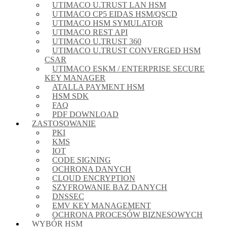
UTIMACO U.TRUST LAN HSM
UTIMACO CP5 EIDAS HSM/QSCD
UTIMACO HSM SYMULATOR
UTIMACO REST API
UTIMACO U.TRUST 360
UTIMACO U.TRUST CONVERGED HSM
CSAR
UTIMACO ESKM / ENTERPRISE SECURE
KEY MANAGER
ATALLA PAYMENT HSM
HSM SDK
FAQ
PDF DOWNLOAD
ZASTOSOWANIE
PKI
KMS
IOT
CODE SIGNING
OCHRONA DANYCH
CLOUD ENCRYPTION
SZYFROWANIE BAZ DANYCH
DNSSEC
EMV KEY MANAGEMENT
OCHRONA PROCESÓW BIZNESOWYCH
WYBÓR HSM