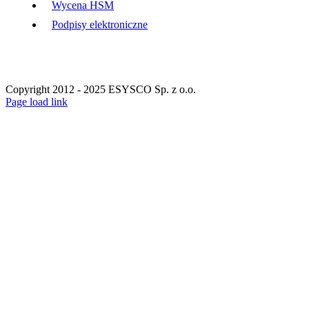
Wycena HSM
Podpisy elektroniczne
Copyright 2012 - 2025 ESYSCO Sp. z o.o.
Facebook
X
Instagram
Pinterest
Page load link