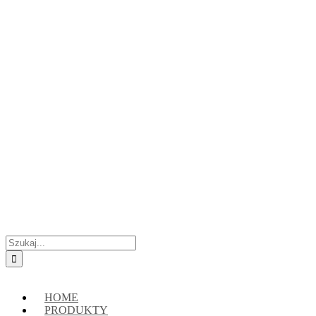
Przejdź
Skontaktuj się z nami:
+48 888222118
|
connect@crypto-hsm.com
do
zawartości
Szukaj
HOME
PRODUKTY