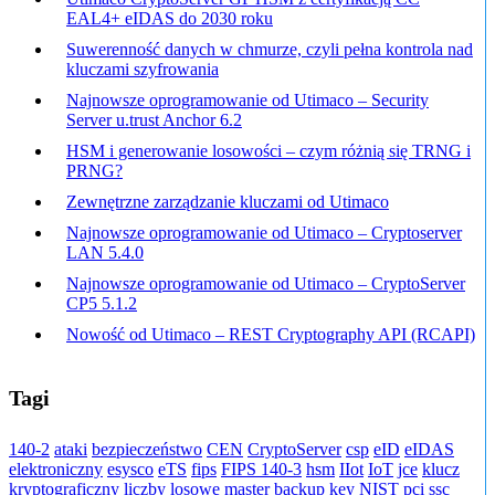
EAL4+ eIDAS do 2030 roku
Suwerenność danych w chmurze, czyli pełna kontrola nad
kluczami szyfrowania
Najnowsze oprogramowanie od Utimaco – Security
Server u.trust Anchor 6.2
HSM i generowanie losowości – czym różnią się TRNG i
PRNG?
Zewnętrzne zarządzanie kluczami od Utimaco
Najnowsze oprogramowanie od Utimaco – Cryptoserver
LAN 5.4.0
Najnowsze oprogramowanie od Utimaco – CryptoServer
CP5 5.1.2
Nowość od Utimaco – REST Cryptography API (RCAPI)
Tagi
140-2
ataki
bezpieczeństwo
CEN
CryptoServer
csp
eID
eIDAS
elektroniczny
esysco
eTS
fips
FIPS 140-3
hsm
IIot
IoT
jce
klucz
kryptograficzny
liczby losowe
master backup key
NIST
pci ssc