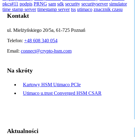
pkcs#11
podpis
PRNG
sam
sdk
security
securityserver
simulator
time stamp server
timestamp server
tss
utimaco
znacznik czasu
Kontakt
ul. Mielżyńskiego 20/5a, 61-725 Poznań
Telefon:
+48 608 340 054
Email:
connect@crypto-hsm.com
Na skróty
Kartowy HSM Utimaco PCIe
Utimaco u.trust Converged HSM CSAR
Aktualności