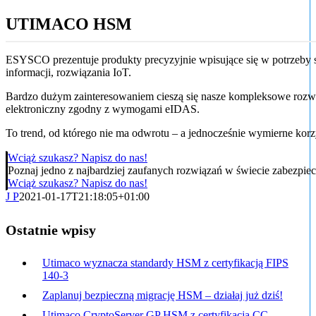
UTIMACO HSM
ESYSCO prezentuje produkty precyzyjnie wpisujące się w potrzeby 
informacji, rozwiązania IoT.
Bardzo dużym zainteresowaniem cieszą się nasze kompleksowe rozwią
elektroniczny zgodny z wymogami eIDAS.
To trend, od którego nie ma odwrotu – a jednocześnie wymierne korzy
Wciąż szukasz? Napisz do nas!
Poznaj jedno z najbardziej zaufanych rozwiązań w świecie zabezpi
Wciąż szukasz? Napisz do nas!
J P
2021-01-17T21:18:05+01:00
Ostatnie wpisy
Utimaco wyznacza standardy HSM z certyfikacją FIPS
140-3
Zaplanuj bezpieczną migrację HSM – działaj już dziś!
Utimaco CryptoServer GP HSM z certyfikacją CC