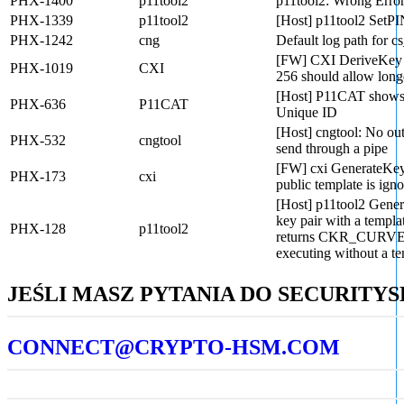
PHX-1400
p11tool2
p11tool2: Wrong Error 
PHX-1339
p11tool2
[Host] p11tool2 SetP
PHX-1242
cng
Default log path for c
[FW] CXI DeriveKe
PHX-1019
CXI
256 should allow lon
[Host] P11CAT shows 
PHX-636
P11CAT
Unique ID
[Host] cngtool: No out
PHX-532
cngtool
send through a pipe
[FW] cxi GenerateKeyP
PHX-173
cxi
public template is ign
[Host] p11tool2 Gener
key pair with a templa
PHX-128
p11tool2
returns CKR_CURV
executing without a t
JEŚLI MASZ PYTANIA DO SECURITYSE
CONNECT@CRYPTO-HSM.COM