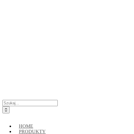
Przejdź
Skontaktuj się z nami:
+48 888222118
|
connect@crypto-hsm.com
do
zawartości
Szukaj
HOME
PRODUKTY