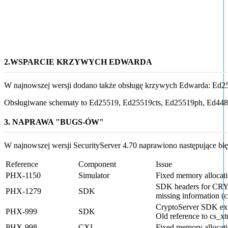
2.
WSPARCIE KRZYWYCH EDWARDA
W najnowszej wersji dodano także obsługę krzywych Edwarda: Ed255
Obsługiwane schematy to Ed25519, Ed25519cts, Ed25519ph, Ed448
3. NAPRAWA "BUGS-ÓW"
W najnowszej wersji SecurityServer 4.70 naprawiono następujące błę
Reference
Component
Issue
PHX-1150
Simulator
Fixed memory allocati
SDK headers for CRYP
PHX-1279
SDK
missing information (
CryptoServer SDK exm
PHX-999
SDK
Old reference to cs_xt
PHX-998
CXI
Fixed memory allocati