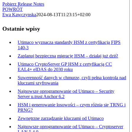
Pobierz Release Notes
POWRÓT
Ewa Kawczynska
2024-08-13T11:23:15+02:00
Ostatnie wpisy
Utimaco wyznacza standardy HSM z certyfikacją FIPS
140-3
Zaplanuj bezpieczną migrację HSM – działaj już dziś!
Utimaco CryptoServer GP HSM z certyfikacją CC
EAL4+ eIDAS do 2030 roku
Suwerenność danych w chmurze, czyli pełna kontrola nad
kluczami szyfrowania
Najnowsze oprogramowanie od Utimaco – Security
Server u.trust Anchor 6.2
HSM i generowanie losowości – czym różnią się TRNG i
PRNG?
Zewnętrzne zarządzanie kluczami od Utimaco
Najnowsze oprogramowanie od Utimaco – Cryptoserver
LAN 5.4.0