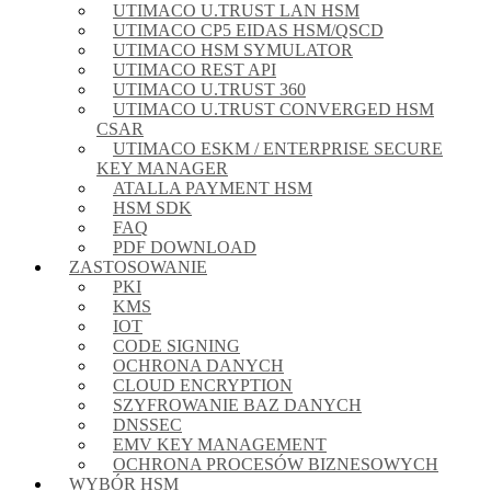
UTIMACO U.TRUST LAN HSM
UTIMACO CP5 EIDAS HSM/QSCD
UTIMACO HSM SYMULATOR
UTIMACO REST API
UTIMACO U.TRUST 360
UTIMACO U.TRUST CONVERGED HSM
CSAR
UTIMACO ESKM / ENTERPRISE SECURE
KEY MANAGER
ATALLA PAYMENT HSM
HSM SDK
FAQ
PDF DOWNLOAD
ZASTOSOWANIE
PKI
KMS
IOT
CODE SIGNING
OCHRONA DANYCH
CLOUD ENCRYPTION
SZYFROWANIE BAZ DANYCH
DNSSEC
EMV KEY MANAGEMENT
OCHRONA PROCESÓW BIZNESOWYCH
WYBÓR HSM