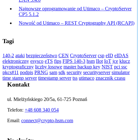
Najnowsze oprogramowanie od Utimaco – CryptoServer
CP5 5.1.2
Nowość od Utimaco – REST Cryptography API (RCAPI)
Tagi
140-2
ataki
bezpieczeństwo
CEN
CryptoServer
csp
eID
eIDAS
elektroniczny
esysco
eTS
fips
FIPS 140-3
hsm
IIot
IoT
jce
klucz
kryptograficzny
liczby losowe
master backup key
NIST
pci ssc
pkcs#11
podpis
PRNG
sam
sdk
security
securityserver
simulator
time stamp server
timestamp server
tss
utimaco
znacznik czasu
Kontakt
ul. Mielżyńskiego 20/5a, 61-725 Poznań
Telefon:
+48 608 340 054
Email:
connect@crypto-hsm.com