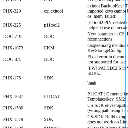
cxitool BackupKey: T
PHX-320
cxi,cxitool
imported keys cannot 
os_mem_failed)
p11tool2 PIN-related
PHX-225
p11tool2
help text use deprecat
New paramter in CS
DOC-719
DOC
reconnections
cssqlekm.cfg mentions
PHX-1073
EKM
KeyStorageConfig
Fixed error in docum
DOC-875
DOC
not supported for user
[FW] PATHDEFS in W
SDK\...
PHX-175
SDK
\mak
P11CAT | Generate key
PHX-1637
P11CAT
Templates(key_SM2) i
CS-SDK envsetup.sh s
PHX-1580
SDK
(wrong path using Li
CS-SDK Build exmp 
PHX-1579
SDK
does not work on Lin