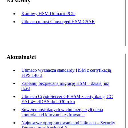
Na skróty
Kartowy HSM Utimaco PCIe
Utimaco u.trust Converged HSM CSAR
Aktualności
Utimaco wyznacza standardy HSM z certyfikacją
FIPS 140-3
Zaplanuj bezpieczną migrację HSM – działaj już
dziś!
Utimaco CryptoServer GP HSM z certyfikacją CC
EAL4+ eIDAS do 2030 roku
Suwerenność danych w chmurze, czyli pełna
kontrola nad kluczami szyfrowania
Najnowsze oprogramowanie od Utimaco – Security
Server u.trust Anchor 6.2