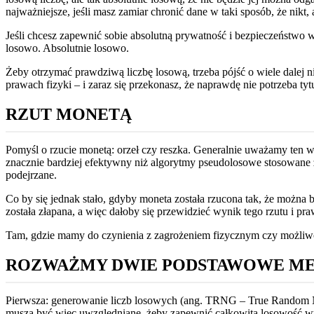
najważniejsze, jeśli masz zamiar chronić dane w taki sposób, że nikt, 
Jeśli chcesz zapewnić sobie absolutną prywatność i bezpieczeństwo w
losowo. Absolutnie losowo.
Żeby otrzymać prawdziwą liczbę losową, trzeba pójść o wiele dalej
prawach fizyki – i zaraz się przekonasz, że naprawdę nie potrzeba t
RZUT MONETĄ
Pomyśl o rzucie monetą: orzeł czy reszka. Generalnie uważamy ten 
znacznie bardziej efektywny niż algorytmy pseudolosowe stosowa
podejrzane.
Co by się jednak stało, gdyby moneta została rzucona tak, że można by
została złapana, a więc dałoby się przewidzieć wynik tego rzutu i
Tam, gdzie mamy do czynienia z zagrożeniem fizycznym czy możliwoś
ROZWAŻMY DWIE PODSTAWOWE ME
Pierwsza: generowanie liczb losowych (ang. TRNG – True Random Nu
muszą być więc uwzględniane, żeby zapewnić całkowitą losowość wy