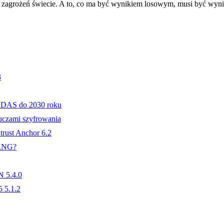
 zagrożeń świecie. A to, co ma być wynikiem losowym, musi być wyn
3
IDAS do 2030 roku
uczami szyfrowania
trust Anchor 6.2
PRNG?
N 5.4.0
 5.1.2