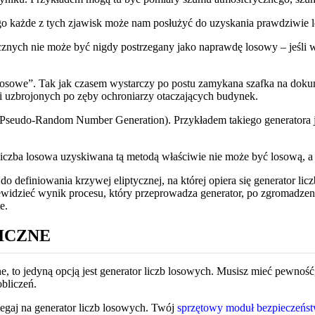
go każde z tych zjawisk może nam posłużyć do uzyskania prawdziwie 
ycznych nie może być nigdy postrzegany jako naprawdę losowy – jeśli w
losowe”. Tak jak czasem wystarczy po postu zamykana szafka na dokum
 uzbrojonych po zęby ochroniarzy otaczających budynek.
Pseudo-Random Number Generation). Przykładem takiego generatora 
iczba losowa uzyskiwana tą metodą właściwie nie może być losową, a 
 definiowania krzywej eliptycznej, na której opiera się generator lic
zewidzieć wynik procesu, który przeprowadza generator, po zgromadzeniu
e.
ICZNE
e, to jedyną opcją jest generator liczb losowych. Musisz mieć pewność,
obliczeń.
legaj na generator liczb losowych. Twój
sprzętowy moduł bezpieczeńs