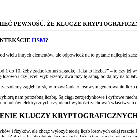
MIEĆ PEWNOŚĆ, ŻE KLUCZE KRYPTOGRAFICZN
ONTEKŚCIE
HSM
?
od wielu innych elementów, ale odpowiedź na to pytanie najlepiej zacz
od 1 do 10, żeby zadać komuś zagadkę „Jaka to liczba?” – to czy jej wy
bę losowo i czy jeżeli wybierzemy dwa razy tę samą, bo dajmy na to ł
zaczniemy zagłębiać się w rozważania o losowym generowaniu liczb (i
wybiorą nam potrzebną liczbę. Są ciągi zerojedynkowe i cyfrowe mecha
dach impulsów elektrycznych czy nieuchwytności zachowań właściwych 
ZENIE KLUCZY KRYPTOGRAFICZNYC
yków i fizyków, ale chcąc wyłożyć teorię liczb losowych całej reszci
adnąć? Bo liczba absolutnie losowa jest właśnie tym, czego potrzeba, by