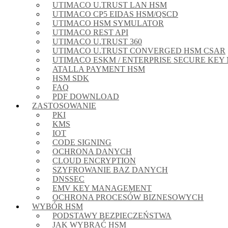
UTIMACO U.TRUST LAN HSM
UTIMACO CP5 EIDAS HSM/QSCD
UTIMACO HSM SYMULATOR
UTIMACO REST API
UTIMACO U.TRUST 360
UTIMACO U.TRUST CONVERGED HSM CSAR
UTIMACO ESKM / ENTERPRISE SECURE KE
ATALLA PAYMENT HSM
HSM SDK
FAQ
PDF DOWNLOAD
ZASTOSOWANIE
PKI
KMS
IOT
CODE SIGNING
OCHRONA DANYCH
CLOUD ENCRYPTION
SZYFROWANIE BAZ DANYCH
DNSSEC
EMV KEY MANAGEMENT
OCHRONA PROCESÓW BIZNESOWYCH
WYBÓR HSM
PODSTAWY BEZPIECZEŃSTWA
JAK WYBRAĆ HSM