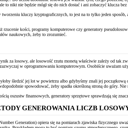
ale to nikt nie będzie mógł się do nich dostać i ani zobaczyć klucza be
 tworzeniu kluczy kryptograficznych, to jest na to tylko jeden sposó
 niż rzucenie kości, programy komputerowe czy generatory pseudoloso
ytułów naukowych, żeby to zrozumieć.
wynik za losowy, ale losowość rzutu monetą właściwie zależy od tak 
ne zazwyczaj w oprogramowaniu komputerowym. Osobiście uważam uży
łoby śledzić jej lot w powietrzu albo gdybyśmy znali jej początkową or
 prawdopodobnie spowodować, żeby spadła określoną stroną do góry. N
cią oszustw finansowych, generatory sprzętowe sprawdzają się znaczni
TODY GENEROWANIA LICZB LOSOW
mber Generation) opiera się na pomiarach zjawiska fizycznego uważ
niku. Przykładem mogą tu być pomiary szumu atmosferycznego, szumu