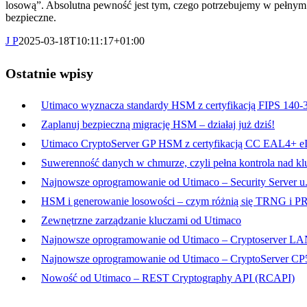
losową”. Absolutna pewność jest tym, czego potrzebujemy w pełnym
bezpieczne.
J P
2025-03-18T10:11:17+01:00
Ostatnie wpisy
Utimaco wyznacza standardy HSM z certyfikacją FIPS 140-
Zaplanuj bezpieczną migrację HSM – działaj już dziś!
Utimaco CryptoServer GP HSM z certyfikacją CC EAL4+ e
Suwerenność danych w chmurze, czyli pełna kontrola nad kl
Najnowsze oprogramowanie od Utimaco – Security Server u.
HSM i generowanie losowości – czym różnią się TRNG i 
Zewnętrzne zarządzanie kluczami od Utimaco
Najnowsze oprogramowanie od Utimaco – Cryptoserver LA
Najnowsze oprogramowanie od Utimaco – CryptoServer CP5
Nowość od Utimaco – REST Cryptography API (RCAPI)