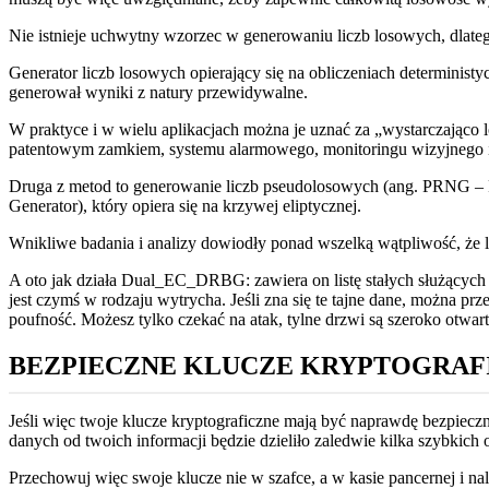
Nie istnieje uchwytny wzorzec w generowaniu liczb losowych, dlate
Generator liczb losowych opierający się na obliczeniach determinist
generował wyniki z natury przewidywalne.
W praktyce i w wielu aplikacjach można je uznać za „wystarczająco 
patentowym zamkiem, systemu alarmowego, monitoringu wizyjnego i
Druga z metod to generowanie liczb pseudolosowych (ang. PRNG – 
Generator), który opiera się na krzywej eliptycznej.
Wnikliwe badania i analizy dowiodły ponad wszelką wątpliwość, że l
A oto jak działa Dual_EC_DRBG: zawiera on listę stałych służących do
jest czymś w rodzaju wytrycha. Jeśli zna się te tajne dane, można pr
poufność. Możesz tylko czekać na atak, tylne drzwi są szeroko otwart
BEZPIECZNE KLUCZE KRYPTOGRAF
Jeśli więc twoje klucze kryptograficzne mają być naprawdę bezpieczn
danych od twoich informacji będzie dzieliło zaledwie kilka szybkich 
Przechowuj więc swoje klucze nie w szafce, a w kasie pancernej i na