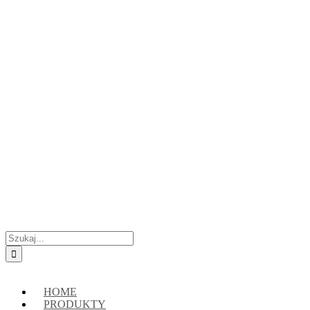
Przejdź
Skontaktuj się z nami:
+48 888222118
|
connect@crypto-hsm.com
do
zawartości
Szukaj
HOME
PRODUKTY