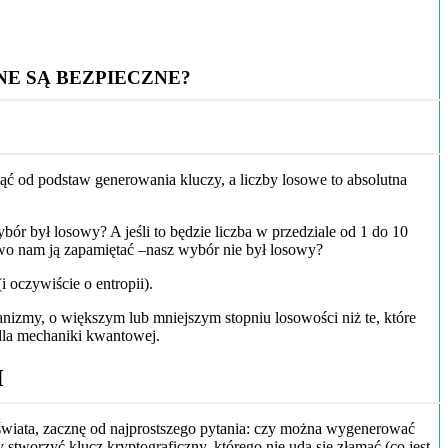
E SĄ BEZPIECZNE?
ąć od podstaw generowania kluczy, a liczby losowe to absolutna
bór był losowy? A jeśli to będzie liczba w przedziale od 1 do 10
atwo nam ją zapamiętać –nasz wybór nie był losowy?
 oczywiście o entropii).
nizmy, o większym lub mniejszym stopniu losowości niż te, które
dla mechaniki kwantowej.
H
e świata, zacznę od najprostszego pytania: czy można wygenerować
 stworzyć klucz kryptograficzny, którego nie uda się złamać (co jest