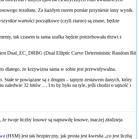
losowego rezultatu. Za każdym razem pomiar przyniesie inny wynik.
szystkie wartości początkowe (czyli ziarno) są znane, będzie
enty, tak czasem ta sama szafka będzie potrzebowała drzwi z
jest Dual_EC_DRBG (Dual Elliptic Curve Deterministic Random Bit
to dlatego, że krzywizna sama w sobie jest przewidywalna.
zb. Stałe te powiązane są z drugim – tajnym zestawem danych, który
 zaledwie 32 bitów … I to by było na tyle, jeśli chodzi o tajność i
 że twoje liczby losowe są naprawdę losowe, inaczej złodzieja
twa
(HSM) jest tak bezpieczny, jak prosta jest kwestia „co jest liczbą