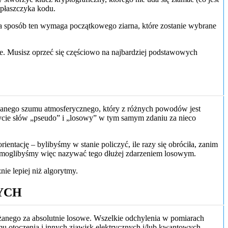
z płaszczyka kodu.
b, a sposób ten wymaga początkowego ziarna, które zostanie wybrane
we. Musisz oprzeć się częściowo na najbardziej podstawowych
zwanego szumu atmosferycznego, który z różnych powodów jest
cie słów „pseudo” i „losowy” w tym samym zdaniu za nieco
ientację – bylibyśmy w stanie policzyć, ile razy się obróciła, zanim
ie moglibyśmy więc nazywać tego dłużej zdarzeniem losowym.
e lepiej niż algorytmy.
YCH
anego za absolutnie losowe. Wszelkie odchylenia w pomiarach
 otoczenia i innych zjawisk elektrycznych i/lub kwantowych.