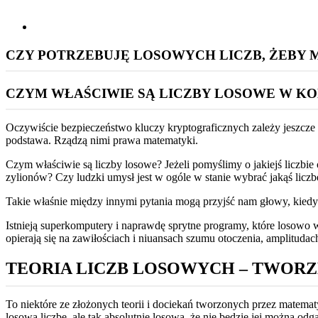
CZY POTRZEBUJĘ LOSOWYCH LICZB, ŻEBY 
CZYM WŁAŚCIWIE SĄ LICZBY LOSOWE W K
Oczywiście bezpieczeństwo kluczy kryptograficznych zależy jeszcze 
podstawa. Rządzą nimi prawa matematyki.
Czym właściwie są liczby losowe? Jeżeli pomyślimy o jakiejś liczbie 
zylionów? Czy ludzki umysł jest w ogóle w stanie wybrać jakąś licz
Takie właśnie między innymi pytania mogą przyjść nam głowy, kiedy 
Istnieją superkomputery i naprawdę sprytne programy, które losowo 
opierają się na zawiłościach i niuansach szumu otoczenia, amplitu
TEORIA LICZB LOSOWYCH – TWOR
To niektóre ze złożonych teorii i dociekań tworzonych przez matemat
losową liczbę, ale tak absolutnie losową, że nie będzie jej można odg