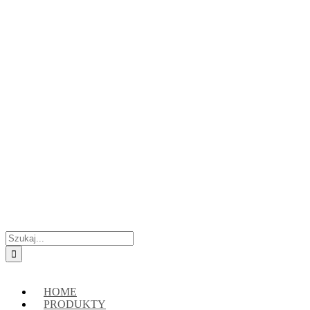
Przejdź
Skontaktuj się z nami:
+48 888222118
|
connect@crypto-hsm.com
do
zawartości
Szukaj
HOME
PRODUKTY