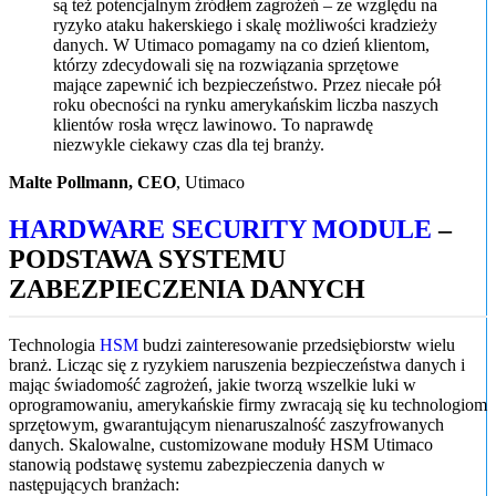
są też potencjalnym źródłem zagrożeń – ze względu na
ryzyko ataku hakerskiego i skalę możliwości kradzieży
danych. W Utimaco pomagamy na co dzień klientom,
którzy zdecydowali się na rozwiązania sprzętowe
mające zapewnić ich bezpieczeństwo. Przez niecałe pół
roku obecności na rynku amerykańskim liczba naszych
klientów rosła wręcz lawinowo. To naprawdę
niezwykle ciekawy czas dla tej branży.
Malte Pollmann, CEO
,
Utimaco
HARDWARE SECURITY MODULE
–
PODSTAWA SYSTEMU
ZABEZPIECZENIA DANYCH
Technologia
HSM
budzi zainteresowanie przedsiębiorstw wielu
branż. Licząc się z ryzykiem naruszenia bezpieczeństwa danych i
mając świadomość zagrożeń, jakie tworzą wszelkie luki w
oprogramowaniu, amerykańskie firmy zwracają się ku technologiom
sprzętowym, gwarantującym nienaruszalność zaszyfrowanych
danych. Skalowalne, customizowane moduły HSM Utimaco
stanowią podstawę systemu zabezpieczenia danych w
następujących branżach: