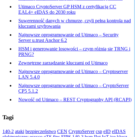
Utimaco CryptoServer GP HSM z certyfikacją CC
EAL4+ eIDAS do 2030 roku
Suwerenność danych w chmurze, czyli pełna kontrola nad
kluczami szyfrowania
Najnowsze oprogramowanie od Utimaco – Security
Server u.trust Anchor 6.2
HSM i generowanie losowości – czym różnią się TRNG i
PRNG?
Zewnętrzne zarządzanie kluczami od Utimaco
Najnowsze oprogramowanie od Utimaco – Cryptoserver
LAN 5.4.0
Najnowsze oprogramowanie od Utimaco – CryptoServer
CP5 5.1.2
Nowość od Utimaco – REST Cryptography API (RCAPI)
Tagi
140-2
ataki
bezpieczeństwo
CEN
CryptoServer
csp
eID
eIDAS
elektroniczny
esysco
eTS
fips
FIPS 140-3
hsm
IIot
IoT
jce
klucz