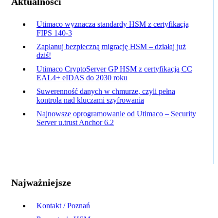
Aktualności
Utimaco wyznacza standardy HSM z certyfikacją
FIPS 140-3
Zaplanuj bezpieczną migrację HSM – działaj już
dziś!
Utimaco CryptoServer GP HSM z certyfikacją CC
EAL4+ eIDAS do 2030 roku
Suwerenność danych w chmurze, czyli pełna
kontrola nad kluczami szyfrowania
Najnowsze oprogramowanie od Utimaco – Security
Server u.trust Anchor 6.2
Najważniejsze
Kontakt / Poznań