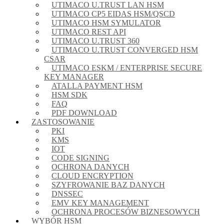
UTIMACO U.TRUST LAN HSM
UTIMACO CP5 EIDAS HSM/QSCD
UTIMACO HSM SYMULATOR
UTIMACO REST API
UTIMACO U.TRUST 360
UTIMACO U.TRUST CONVERGED HSM
CSAR
UTIMACO ESKM / ENTERPRISE SECURE
KEY MANAGER
ATALLA PAYMENT HSM
HSM SDK
FAQ
PDF DOWNLOAD
ZASTOSOWANIE
PKI
KMS
IOT
CODE SIGNING
OCHRONA DANYCH
CLOUD ENCRYPTION
SZYFROWANIE BAZ DANYCH
DNSSEC
EMV KEY MANAGEMENT
OCHRONA PROCESÓW BIZNESOWYCH
WYBÓR HSM