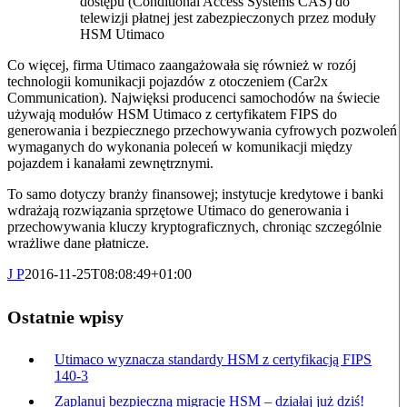
dostępu (Conditional Access Systems CAS) do
telewizji płatnej jest zabezpieczonych przez moduły
HSM Utimaco
Co więcej, firma Utimaco zaangażowała się również w rozój
technologii komunikacji pojazdów z otoczeniem (Car2x
Communication). Najwięksi producenci samochodów na świecie
używają modułów HSM Utimaco z certyfikatem FIPS do
generowania i bezpiecznego przechowywania cyfrowych pozwoleń
wymaganych do wykonania poleceń w komunikacji między
pojazdem i kanałami zewnętrznymi.
To samo dotyczy branży finansowej; instytucje kredytowe i banki
wdrażają rozwiązania sprzętowe Utimaco do generowania i
przechowywania kluczy kryptograficznych, chroniąc szczególnie
wrażliwe dane płatnicze.
J P
2016-11-25T08:08:49+01:00
Ostatnie wpisy
Utimaco wyznacza standardy HSM z certyfikacją FIPS
140-3
Zaplanuj bezpieczną migrację HSM – działaj już dziś!