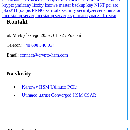
kryptograficzny
liczby losowe
master backup key
NIST
pci ssc
pkcs#11
podpis
PRNG
sam
sdk
security
securityserver
simulator
time stamp server
timestamp server
tss
utimaco
znacznik czasu
Kontakt
ul. Mielżyńskiego 20/5a, 61-725 Poznań
Telefon:
+48 608 340 054
Email:
connect@crypto-hsm.com
Na skróty
Kartowy HSM Utimaco PCIe
Utimaco u.trust Converged HSM CSAR