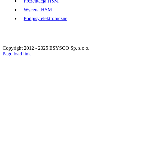
Prezentacja HSM
Wycena HSM
Podpisy elektroniczne
Copyright 2012 - 2025 ESYSCO Sp. z o.o.
Facebook
X
Instagram
Pinterest
Page load link