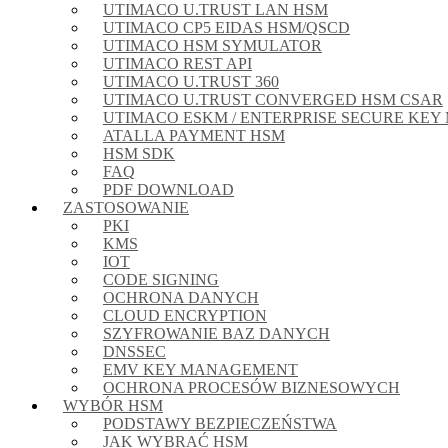
UTIMACO U.TRUST LAN HSM
UTIMACO CP5 EIDAS HSM/QSCD
UTIMACO HSM SYMULATOR
UTIMACO REST API
UTIMACO U.TRUST 360
UTIMACO U.TRUST CONVERGED HSM CSAR
UTIMACO ESKM / ENTERPRISE SECURE KE
ATALLA PAYMENT HSM
HSM SDK
FAQ
PDF DOWNLOAD
ZASTOSOWANIE
PKI
KMS
IOT
CODE SIGNING
OCHRONA DANYCH
CLOUD ENCRYPTION
SZYFROWANIE BAZ DANYCH
DNSSEC
EMV KEY MANAGEMENT
OCHRONA PROCESÓW BIZNESOWYCH
WYBÓR HSM
PODSTAWY BEZPIECZEŃSTWA
JAK WYBRAĆ HSM