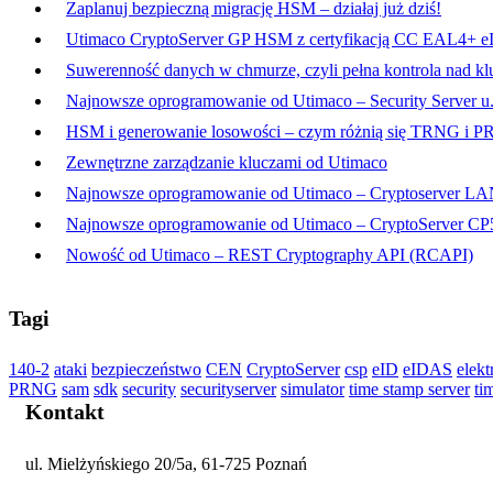
Zaplanuj bezpieczną migrację HSM – działaj już dziś!
Utimaco CryptoServer GP HSM z certyfikacją CC EAL4+ e
Suwerenność danych w chmurze, czyli pełna kontrola nad kl
Najnowsze oprogramowanie od Utimaco – Security Server u.
HSM i generowanie losowości – czym różnią się TRNG i 
Zewnętrzne zarządzanie kluczami od Utimaco
Najnowsze oprogramowanie od Utimaco – Cryptoserver LA
Najnowsze oprogramowanie od Utimaco – CryptoServer CP5
Nowość od Utimaco – REST Cryptography API (RCAPI)
Tagi
140-2
ataki
bezpieczeństwo
CEN
CryptoServer
csp
eID
eIDAS
elekt
PRNG
sam
sdk
security
securityserver
simulator
time stamp server
ti
Kontakt
ul. Mielżyńskiego 20/5a, 61-725 Poznań