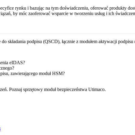
pecyfice rynku i bazując na tym doświadczeniu, oferować produkty d
zań, by móc zaoferować wsparcie w tworzeniu usług i ich świadczen
ie do składania podpisu (QSCD), łącznie z modułem aktywacji podpis
zenia eIDAS?
cznego?
dpisu, zawierającego moduł HSM?
eczeń. Poznaj sprzętowy moduł bezpieczeństwa Utimaco.
3