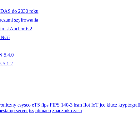
IDAS do 2030 roku
uczami szyfrowania
trust Anchor 6.2
PRNG?
N 5.4.0
 5.1.2
roniczny
esysco
eTS
fips
FIPS 140-3
hsm
IIot
IoT
jce
klucz kryptograf
mestamp server
tss
utimaco
znacznik czasu