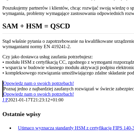
Poszukujemy partnerów i klientów, chcąc rozwijać swoją wiedzę o s
wymagania, problemy wymagające zastosowania odpowiednich rozwią
SAM + HSM = QSCD
Stąd właśnie pytania o zapotrzebowanie na kwalifikowane urządzen
wymaganiami normy EN 419241-2.
Czy jako dostawca usług zaufania potrzebujesz:
• modułu HSM z certyfikacją CC, zgodnego z wymogami rozporząd
• wsparcia w budowie własnego modułu aktywacji podpisu elektroni
• kompleksowego rozwiązania umożliwiającego zdalne składanie po
Opowiedz nam o swoich potrzebach!
Poznaj jedno z najbardziej zaufanych rozwiązań w świecie zabezpi
Opowiedz nam o swoich potrzebach!
J P
2021-01-17T21:23:12+01:00
Ostatnie wpisy
Utimaco wyznacza standardy HSM z certyfikacją FIPS 140-