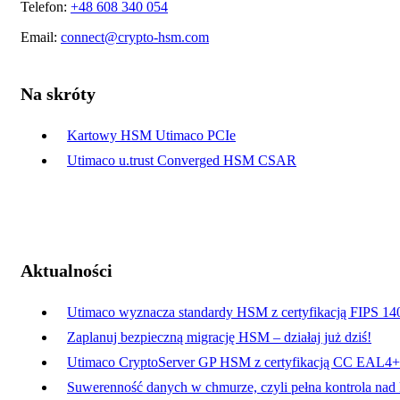
Telefon:
+48 608 340 054
Email:
connect@crypto-hsm.com
Na skróty
Kartowy HSM Utimaco PCIe
Utimaco u.trust Converged HSM CSAR
Aktualności
Utimaco wyznacza standardy HSM z certyfikacją FIPS 14
Zaplanuj bezpieczną migrację HSM – działaj już dziś!
Utimaco CryptoServer GP HSM z certyfikacją CC EAL4+
Suwerenność danych w chmurze, czyli pełna kontrola nad