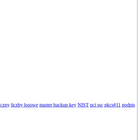
iczny
liczby losowe
master backup key
NIST
pci ssc
pkcs#11
podpis