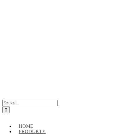
Przejdź
Skontaktuj się z nami:
+48 888222118
|
connect@crypto-hsm.com
do
zawartości
Szukaj
HOME
PRODUKTY