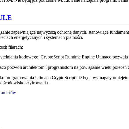
ez HSM. Nie będą już potrzebne wbudowane narzędzia programowania 
ULE
anie zapewniające najwyższą ochronę danych, stanowiące fundament
ieciach energetycznych i systemach płatności.
ech filarach:
ytelniania kodowego, CryptoScript Runtime Engine Utimaco pozwala
aco pozwoli architektom i programistom na powiązanie wielu polece
o programowania Utimaco CryptoScript nie będą wymagały umiejętno
ne środowisko szyfrowania.
ramistów