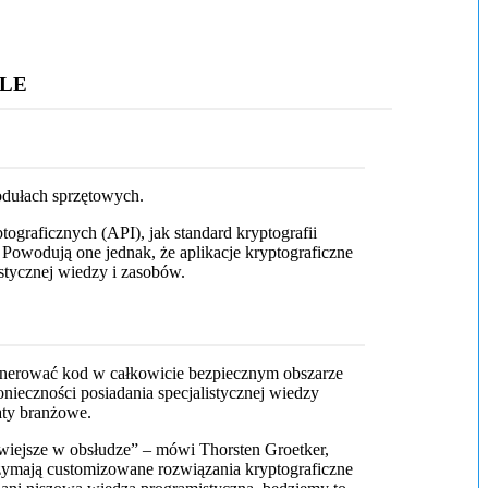
ULE
odułach sprzętowych.
graficznych (API), jak standard kryptografii
Powodują one jednak, że aplikacje kryptograficzne
istycznej wiedzy i zasobów.
generować kod w całkowicie bezpiecznym obszarze
onieczności posiadania specjalistycznej wiedzy
aty branżowe.
łatwiejsze w obsłudze” – mówi Thorsten Groetker,
zymają customizowane rozwiązania kryptograficzne