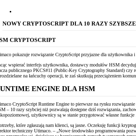
NOWY CRYPTOSCRIPT DLA 10 RAZY SZYBS
SM CRYPTOSCRIPT
imaco pokazuje rozwiązanie CryptoScript przyjazne dla użytkownika i
cąc wspierać interfejs użytkownika, dostawcy modułów HSM decydują si
ucza publicznego PKCS#11 (Public-Key Cryptography Standard) czy roz
 rozdzielane na łańcuchy operacji, te zaś skutkują przeciążeniem komu
UNTIME ENGINE DLA HSM
imaco CryptoScript Runtime Engine to pierwsze na rynku rozwiązanie
M – 10 razy szybciej niż pozwalają dostępne dziś rozwiązania, zach
skopoziomowej, użytkownicy są w stanie przygotować własne funkcje i
otrzeby, które zgłaszają nam klienci, są jasne. Oczekuję funkcji krypt
rektor techniczny Utimaco. – „Nowe środowisko programowania pozwol