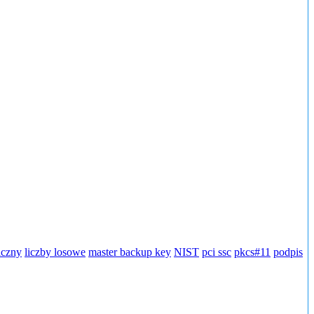
iczny
liczby losowe
master backup key
NIST
pci ssc
pkcs#11
podpis