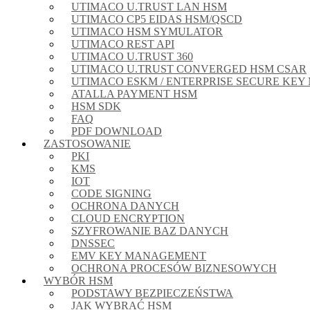
UTIMACO U.TRUST LAN HSM
UTIMACO CP5 EIDAS HSM/QSCD
UTIMACO HSM SYMULATOR
UTIMACO REST API
UTIMACO U.TRUST 360
UTIMACO U.TRUST CONVERGED HSM CSAR
UTIMACO ESKM / ENTERPRISE SECURE KE
ATALLA PAYMENT HSM
HSM SDK
FAQ
PDF DOWNLOAD
ZASTOSOWANIE
PKI
KMS
IOT
CODE SIGNING
OCHRONA DANYCH
CLOUD ENCRYPTION
SZYFROWANIE BAZ DANYCH
DNSSEC
EMV KEY MANAGEMENT
OCHRONA PROCESÓW BIZNESOWYCH
WYBÓR HSM
PODSTAWY BEZPIECZEŃSTWA
JAK WYBRAĆ HSM