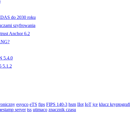
3
IDAS do 2030 roku
uczami szyfrowania
trust Anchor 6.2
PRNG?
N 5.4.0
 5.1.2
roniczny
esysco
eTS
fips
FIPS 140-3
hsm
IIot
IoT
jce
klucz kryptograf
mestamp server
tss
utimaco
znacznik czasu