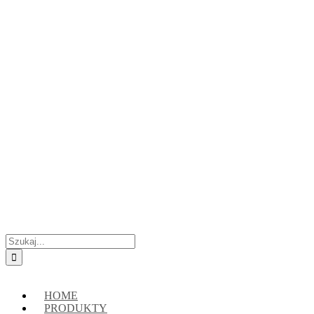
Przejdź
Skontaktuj się z nami:
+48 888222118
|
connect@crypto-hsm.com
do
zawartości
Szukaj
HOME
PRODUKTY