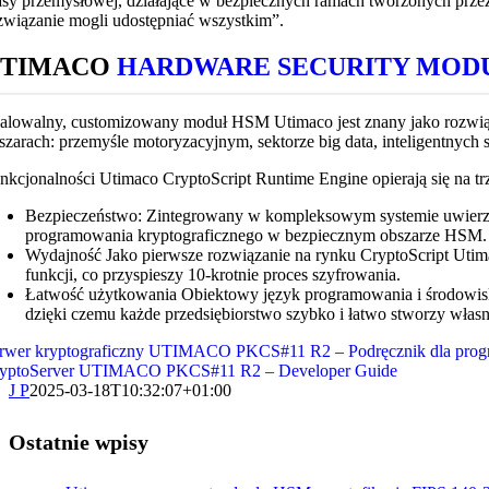
asy przemysłowej, działające w bezpiecznych ramach tworzonych prz
związanie mogli udostępniać wszystkim”.
UTIMACO
HARDWARE SECURITY MOD
alowalny, customizowany moduł HSM Utimaco jest znany jako rozwiąz
szarach: przemyśle motoryzacyjnym, sektorze big data, inteligentnych s
nkcjonalności Utimaco CryptoScript Runtime Engine opierają się na trz
Bezpieczeństwo: Zintegrowany w kompleksowym systemie uwierz
programowania kryptograficznego w bezpiecznym obszarze HSM.
Wydajność Jako pierwsze rozwiązanie na rynku CryptoScript Utim
funkcji, co przyspieszy 10-krotnie proces szyfrowania.
Łatwość użytkowania Obiektowy język programowania i środowisk
dzięki czemu każde przedsiębiorstwo szybko i łatwo stworzy włas
rwer kryptograficzny UTIMACO PKCS#11 R2 – Podręcznik dla prog
yptoServer UTIMACO PKCS#11 R2 – Developer Guide
J P
2025-03-18T10:32:07+01:00
Ostatnie wpisy