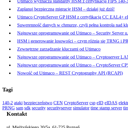
Utimaco wyznacza standardy HSM z certyfikacją FIPS 140-
Zaplanuj bezpieczną migrację HSM – działaj już dziś!
Utimaco CryptoServer GP HSM z certyfikacją CC EAL4+ e
Suwerenność danych w chmurze, czyli pełna kontrola nad kl
Najnowsze oprogramowanie od Utimaco – Security Server u.
HSM i generowanie losowości – czym różnią się TRNG i 
Zewnętrzne zarządzanie kluczami od Utimaco
Najnowsze oprogramowanie od Utimaco – Cryptoserver LA
Najnowsze oprogramowanie od Utimaco – CryptoServer CP5
Nowość od Utimaco – REST Cryptography API (RCAPI)
Tagi
140-2
ataki
bezpieczeństwo
CEN
CryptoServer
csp
eID
eIDAS
elekt
PRNG
sam
sdk
security
securityserver
simulator
time stamp server
ti
Kontakt
ul. Mielżyńskiego 20/5a, 61-725 Poznań