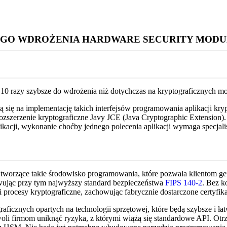
ZEGO WDROŻENIA HARDWARE SECURITY MOD
 10 razy szybsze do wdrożenia niż dotychczas na kryptograficznych m
ę na implementację takich interfejsów programowania aplikacji krypto
szerzenie kryptograficzne Javy JCE (Java Cryptographic Extension). 
nikacji, wykonanie choćby jednego polecenia aplikacji wymaga specjal
 tworzące takie środowisko programowania, które pozwala klientom 
owując przy tym najwyższy standard bezpieczeństwa
FIPS 140-2
. Bez k
 procesy kryptograficzne, zachowując fabrycznie dostarczone certyfik
ograficznych opartych na technologii sprzętowej, które będą szybsze i 
i firmom uniknąć ryzyka, z którymi wiążą się standardowe API. Otr