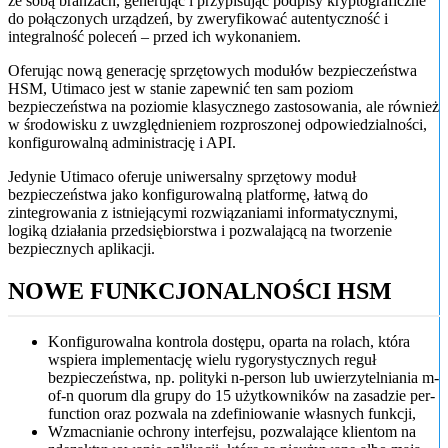
ze sobą branżach, generując i przypisując podpisy kryptograficzne
do połączonych urządzeń, by zweryfikować autentyczność i
integralność poleceń – przed ich wykonaniem.
Oferując nową generację sprzętowych modułów bezpieczeństwa
HSM, Utimaco jest w stanie zapewnić ten sam poziom
bezpieczeństwa na poziomie klasycznego zastosowania, ale również
w środowisku z uwzględnieniem rozproszonej odpowiedzialności,
konfigurowalną administrację i API.
Jedynie Utimaco oferuje uniwersalny sprzętowy moduł
bezpieczeństwa jako konfigurowalną platformę, łatwą do
zintegrowania z istniejącymi rozwiązaniami informatycznymi,
logiką działania przedsiębiorstwa i pozwalającą na tworzenie
bezpiecznych aplikacji.
NOWE FUNKCJONALNOŚCI HSM
Konfigurowalna kontrola dostępu, oparta na rolach, która
wspiera implementację wielu rygorystycznych reguł
bezpieczeństwa, np. polityki n-person lub uwierzytelniania m-
of-n quorum dla grupy do 15 użytkowników na zasadzie per-
function oraz pozwala na zdefiniowanie własnych funkcji,
Wzmacnianie ochrony interfejsu, pozwalające klientom na