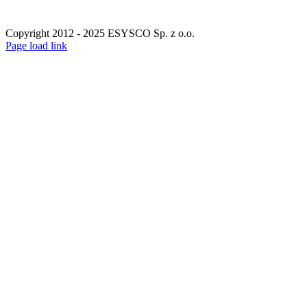
Copyright 2012 - 2025 ESYSCO Sp. z o.o.
Facebook
X
Instagram
Pinterest
Page load link