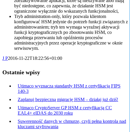
zdezaktywowanie aplikacji, które są nieużywane albo mają
być niedostępne, co zapewnia, że działanie HSM jest
ograniczone wyłącznie do wskazanych funkcjonalności,
Tryb administration-only, który pozwala klientom
konfigurować HSM jedynie do potrzeb funkcji związanych z
administrowaniem; tryb ten wymaga wyraźnej aktywacji
funkcji kryptograficznych po zbootowaniu HSM, co
zapobiega przerwaniu lub opóźnieniu procesów
administracyjnych przez operacje kryptograficzne w oknie
serwisowym.
J P
2016-11-22T18:22:56+01:00
Ostatnie wpisy
Utimaco wyznacza standardy HSM z certyfikacją FIPS
140-3
Zaplanuj bezpieczną migrację HSM – działaj już dziś!
Utimaco CryptoServer GP HSM z certyfikacją CC
EAL4+ eIDAS do 2030 roku
Suwerenność danych w chmurze, czyli pełna kontrola nad
kluczami szyfrowania