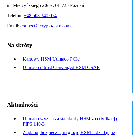
ul. Mielżyńskiego 20/5a, 61-725 Poznań
Telefon:
+48 608 340 054
Email:
connect@crypto-hsm.com
Na skróty
Kartowy HSM Utimaco PCIe
Utimaco u.trust Converged HSM CSAR
Aktualności
Utimaco wyznacza standardy HSM z certyfikacją
FIPS 140-3
Zaplanuj bezpieczną migrację HSM – działaj już