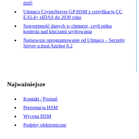
dziś!
Utimaco CryptoServer GP HSM z certyfikacją CC
EAL4+ eIDAS do 2030 roku
Suwerenność danych w chmurze, czyli pełna
kontrola nad kluczami szyfrowania
Najnowsze oprogramowanie od Utimaco – Security
Server u.trust Anchor 6.2
Najważniejsze
Kontakt / Poznań
Prezentacja HSM
Wycena HSM
Podpisy elektroniczne