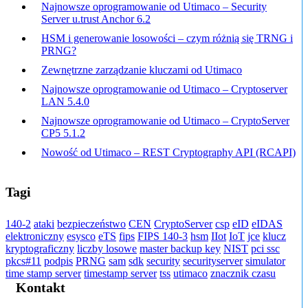
Najnowsze oprogramowanie od Utimaco – Security
Server u.trust Anchor 6.2
HSM i generowanie losowości – czym różnią się TRNG i
PRNG?
Zewnętrzne zarządzanie kluczami od Utimaco
Najnowsze oprogramowanie od Utimaco – Cryptoserver
LAN 5.4.0
Najnowsze oprogramowanie od Utimaco – CryptoServer
CP5 5.1.2
Nowość od Utimaco – REST Cryptography API (RCAPI)
Tagi
140-2
ataki
bezpieczeństwo
CEN
CryptoServer
csp
eID
eIDAS
elektroniczny
esysco
eTS
fips
FIPS 140-3
hsm
IIot
IoT
jce
klucz
kryptograficzny
liczby losowe
master backup key
NIST
pci ssc
pkcs#11
podpis
PRNG
sam
sdk
security
securityserver
simulator
time stamp server
timestamp server
tss
utimaco
znacznik czasu
Kontakt