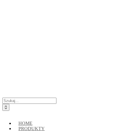
Przejdź
Skontaktuj się z nami:
+48 888222118
|
connect@crypto-hsm.com
do
zawartości
Szukaj
HOME
PRODUKTY