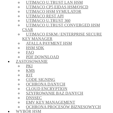
UTIMACO U.TRUST LAN HSM
UTIMACO CP5 EIDAS HSM/QSCD
UTIMACO HSM SYMULATOR
UTIMACO REST API
UTIMACO U.TRUST 360
UTIMACO U.TRUST CONVERGED HSM
CSAR
UTIMACO ESKM / ENTERPRISE SECURE
KEY MANAGER
ATALLA PAYMENT HSM
HSM SDK
FAQ
PDF DOWNLOAD
ZASTOSOWANIE
PKI
KMS
IOT
CODE SIGNING
OCHRONA DANYCH
CLOUD ENCRYPTION
SZYFROWANIE BAZ DANYCH
DNSSEC
EMV KEY MANAGEMENT
OCHRONA PROCESÓW BIZNESOWYCH
WYBÓR HSM