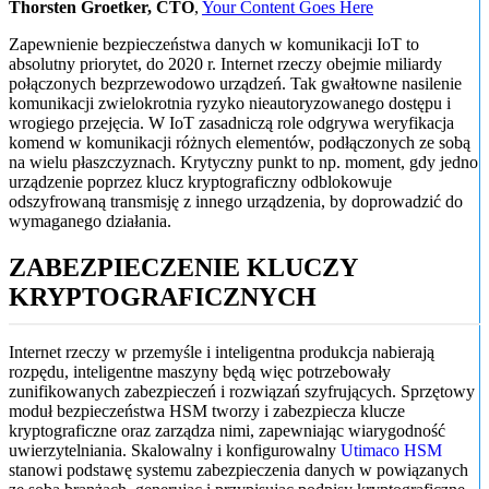
Thorsten Groetker, CTO
,
Your Content Goes Here
Zapewnienie bezpieczeństwa danych w komunikacji IoT to
absolutny priorytet, do 2020 r. Internet rzeczy obejmie miliardy
połączonych bezprzewodowo urządzeń. Tak gwałtowne nasilenie
komunikacji zwielokrotnia ryzyko nieautoryzowanego dostępu i
wrogiego przejęcia. W IoT zasadniczą role odgrywa weryfikacja
komend w komunikacji różnych elementów, podłączonych ze sobą
na wielu płaszczyznach. Krytyczny punkt to np. moment, gdy jedno
urządzenie poprzez klucz kryptograficzny odblokowuje
odszyfrowaną transmisję z innego urządzenia, by doprowadzić do
wymaganego działania.
ZABEZPIECZENIE KLUCZY
KRYPTOGRAFICZNYCH
Internet rzeczy w przemyśle i inteligentna produkcja nabierają
rozpędu, inteligentne maszyny będą więc potrzebowały
zunifikowanych zabezpieczeń i rozwiązań szyfrujących. Sprzętowy
moduł bezpieczeństwa HSM tworzy i zabezpiecza klucze
kryptograficzne oraz zarządza nimi, zapewniając wiarygodność
uwierzytelniania. Skalowalny i konfigurowalny
Utimaco HSM
stanowi podstawę systemu zabezpieczenia danych w powiązanych